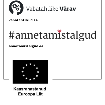
vabatahtlikud.ee
annetamistalgud.ee