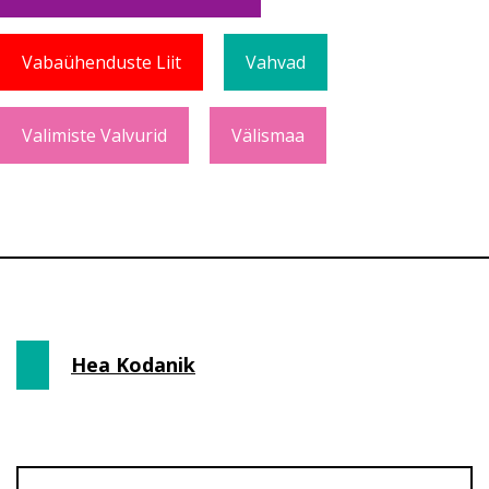
Vabaühenduste Liit
Vahvad
Valimiste Valvurid
Välismaa
Hea Kodanik