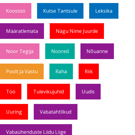
Koostöö
Kutse Tantsule
Leksika
Määratlemata
Nägu Nime Juurde
Noor Tegija
Noored
Nõuanne
Poolt Ja Vastu
Raha
Riik
Töö
Tulevikujuhid
Uudis
Uuring
Vabatahtlikud
Vabaühenduste Liidu Liige