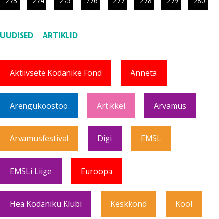
273
274
275
276
277
278
279
280
UUDISED
ARTIKLID
Aktiivsete Kodanike Fond
Anneta
Arengukoostöö
Artikkel
Arvamus
Arvamusfestival
Digi
EMSL
EMSLi Liige
Euroopa
Hea Kodaniku Klubi
Keskkond
Kool