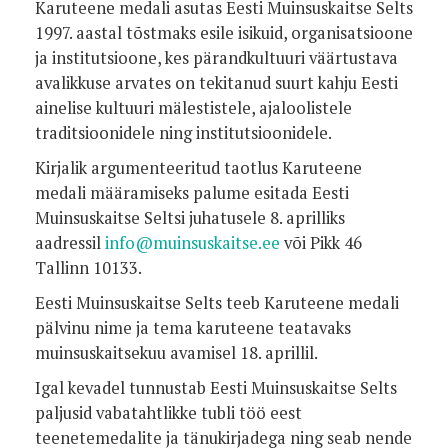
Karuteene medali asutas Eesti Muinsuskaitse Selts
1997. aastal tõstmaks esile isikuid, organisatsioone
ja institutsioone, kes pärandkultuuri väärtustava
avalikkuse arvates on tekitanud suurt kahju Eesti
ainelise kultuuri mälestistele, ajaloolistele
traditsioonidele ning institutsioonidele.
Kirjalik argumenteeritud taotlus Karuteene
medali määramiseks palume esitada Eesti
Muinsuskaitse Seltsi juhatusele 8. aprilliks
aadressil
info@muinsuskaitse.ee
või Pikk 46
Tallinn 10133.
Eesti Muinsuskaitse Selts teeb Karuteene medali
pälvinu nime ja tema karuteene teatavaks
muinsuskaitsekuu avamisel 18. aprillil.
Igal kevadel tunnustab Eesti Muinsuskaitse Selts
paljusid vabatahtlikke tubli töö eest
teenetemedalite ja tänukirjadega ning seab nende