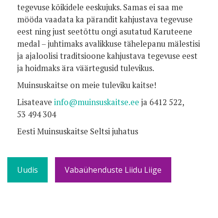
tegevuse kõikidele eeskujuks. Samas ei saa me
mööda vaadata ka pärandit kahjustava tegevuse
eest ning just seetõttu ongi asutatud Karuteene
medal – juhtimaks avalikkuse tähelepanu mälestisi
ja ajaloolisi traditsioone kahjustava tegevuse eest
ja hoidmaks ära väärtegusid tulevikus.
Muinsuskaitse on meie tuleviku kaitse!
Lisateave
info@muinsuskaitse.ee
ja 6412 522,
53 494 304
Eesti Muinsuskaitse Seltsi juhatus
Uudis
Vabaühenduste Liidu Liige