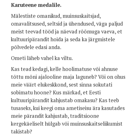
Karuteene medalile.
Mälestiste omanikud, muinsuskaitsjad,
omavalitsused, seltsid ja ühendused, väga paljud
meist teevad tööd ja näevad rõõmuga vaeva, et
kultuuripärandit hoida ja seda ka järgmistele
põlvedele edasi anda.
Ometi läheb vahel ka viltu.
Kas tead kedagi, kelle hoolimatuse või ahnuse
tõttu mõni ajalooline maja laguneb? Või on ohus
meie väärt elukeskkond, sest sinna sokutati
sobimatu hoone? Kus märkad, et Eesti
kultuuripärandit kahjustab omakasu? Kas teeb
tusaseks, kui keegi oma ametiseisu ära kasutades
meie pärandit kahjustab, traditsioone
kergekäeliselt hülgab või muinsuskaitseliikumist
takistab?