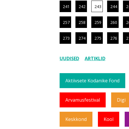
241
242
243
244
2
257
258
259
260
2
273
274
275
276
2
UUDISED
ARTIKLID
Aktiivsete Kodanike Fond
Arvamusfestival
Digi
Keskkond
Kool