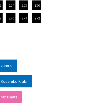
3
254
255
256
9
270
271
272
rvamus
 Kodaniku Klubi
ratlemata