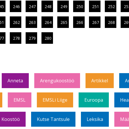
45
246
247
248
249
250
251
252
25
61
262
263
264
265
266
267
268
26
77
278
279
280
Anneta
Arengukoostöö
Artikkel
A
EMSL
EMSLi Liige
Euroopa
Hea
Koostöö
Kutse Tantsule
Leksika
Mää