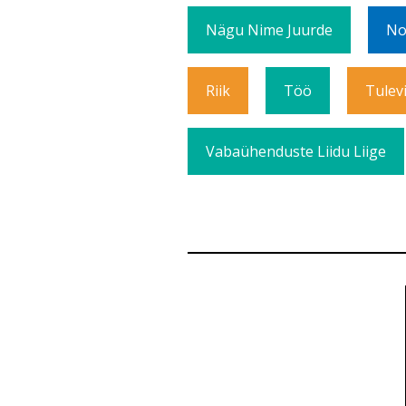
Nägu Nime Juurde
No
Riik
Töö
Tulev
Vabaühenduste Liidu Liige