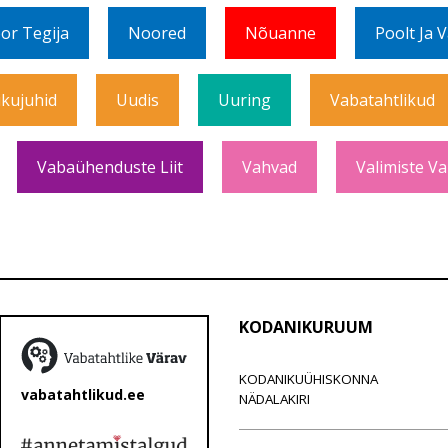
or Tegija
Noored
Nõuanne
Poolt Ja 
ikujuhid
Uudis
Uuring
Vabatahtlikud
Vabaühenduste Liit
Vahvad
Valimiste Va
KODANIKURUUM
KODANIKUÜHISKONNA
vabatahtlikud.ee
NÄDALAKIRI