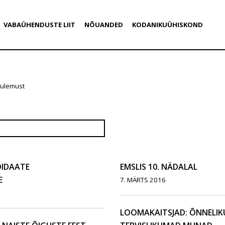
VABAÜHENDUSTE LIIT
NÕUANDED
KODANIKUÜHISKOND
tulemust
DIDAATE
EMSLIS 10. NÄDALAL
E
7. MÄRTS 2016
LOOMAKAITSJAD: ÕNNELI