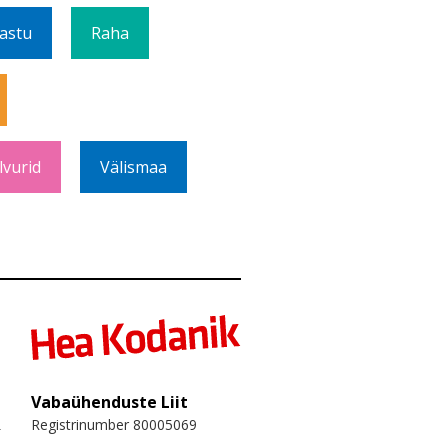
Vastu
Raha
lvurid
Välismaa
Vabaühenduste Liit
Registrinumber 80005069