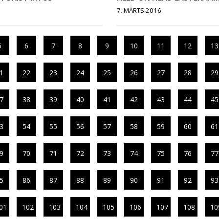
7. MÄRTS 2016
5
6
7
8
9
10
11
12
13
1
22
23
24
25
26
27
28
29
7
38
39
40
41
42
43
44
45
3
54
55
56
57
58
59
60
61
9
70
71
72
73
74
75
76
77
5
86
87
88
89
90
91
92
93
01
102
103
104
105
106
107
108
10