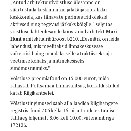
„Antud arhitektuurivõistluse ülesanne on
väärtustada kesklinna kui jalakäijasõbralikku
keskkonda, kus tänavate perimeetrid oleksid
aktiivsed ning tegevusi jätkuks kõigile,“ selgitas
võistluse lähteülesande koostanud arhitekt
Mari
Hunt
arhitektuuribüroost b210. „Eesmärk on leida
lahendusi, mis meelitaksid linnakeskusesse
väikeärisid ning muudaks selle atraktiivseks aja
veetmise kohaks ja mitmekesiseks
sündmusruumiks.”
Võistluse preemiafond on 15 000 eurot, mida
rahastab Põltsamaa Linnavalitsus, korralduskulud
katab Riigikantselei.
Võistlustingimused saab alla laadida Riigihangete
registrist kuni 7.06 kella 16-ni ja tööde esitamise
tähtaeg hiljemalt 8.06. kell 10.00, viitenumbriga
172126.