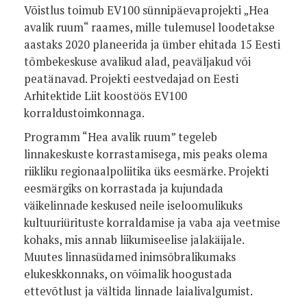
Võistlus toimub EV100 sünnipäevaprojekti „Hea
avalik ruum“ raames, mille tulemusel loodetakse
aastaks 2020 planeerida ja ümber ehitada 15 Eesti
tõmbekeskuse avalikud alad, peaväljakud või
peatänavad. Projekti eestvedajad on Eesti
Arhitektide Liit koostöös EV100
korraldustoimkonnaga.
Programm “Hea avalik ruum” tegeleb
linnakeskuste korrastamisega, mis peaks olema
riikliku regionaalpoliitika üks eesmärke. Projekti
eesmärgiks on korrastada ja kujundada
väikelinnade keskused neile iseloomulikuks
kultuuriürituste korraldamise ja vaba aja veetmise
kohaks, mis annab liikumiseelise jalakäijale.
Muutes linnasüdamed inimsõbralikumaks
elukeskkonnaks, on võimalik hoogustada
ettevõtlust ja vältida linnade laialivalgumist.