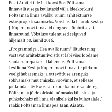
Eesti Arhitektide Liit koostöös Põltsamaa
linnavalitsusega kuulutasid välja ideekonkursi
Põltsamaa linna avaliku ruumi arhitektuurse
eskiisprojekti saamiseks. Võistlusala haarab Kesk ja
J. Kuperjanovi tänavaid ning seda ümbritsevat
linnaruumi. Võistluse tulemused selguvad
hiljemalt 30. juunil 2016.
„Programmiga „Hea avalik ruum” liitudes ning
vastavat arhitektuurivõistlust läbi viies loodame
saada suurepäraseid lahendusi Põltsamaa
kesklinna Kesk ja Kuperjanovi tänavate piirkonna
veelgi hubasemaks ja ettevõtluse arenguks
sobivamaks muutmiseks. Soovime, et sellesse
piirkonda jääv Roosisaar koos kaunite vaadetega
Põltsamaa jõele oleksid mõnusaks külastus- ja
puhkekohaks nii linna elanikele kui ka külastajale,“
rääkis Põltsamaa linnapea
Jaan Aiaots.