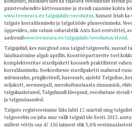
kodulehel, märkides üles ka rajatava veeohutuse stendi pl
päästevahendite kättesaamise ja stendi rajamise kohta lei
www.teemeara.ee/talgujuhile/veeohutus
. Samast leiab ka
talgute korraldamiseks ja talgutööde planeerimiseks. Vee
õppevideo, mis valmis vabatahtlik Ants Kari eestvõttel, a
aadressil
www.teemeara.ee/talgujuhile/veeohutus/stend
.
Talgujuhid, kes märgivad oma talgud talguveebi, saavad ta
laialisaatmine algab aprillis. Koostööpartnerite toel kokk
komplekteeritav stardipakett koosneb praktilistest vahend
korraldamiseks. Seekordsesse stardipaketti mahuvad esm
suitsuandur, prügikotirull, haavasalv, ajaleht Talguline, k
seljakott, seemnepall, merekultuuriaasta rinnamärk, ehit
talgukuulutused, Talguhundi kleepsud, veeohutuse stendi v
ja talgunõuanded.
Talgute registreerimine läks lahti 17. märtsil ning talguliste
talguveebis on juba suur valik talguid üle Eesti. 2015. aasta
millest võttis osa 47 136 inimest ehk 3,6% eestimaalastest