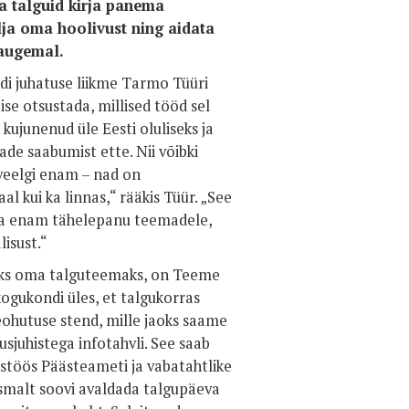
 talguid kirja panema
lja oma hoolivust ning aidata
kaugemal.
i juhatuse liikme Tarmo Tüüri
se otsustada, millised tööd sel
kujunenud üle Eesti oluliseks ja
de saabumist ette. Nii võibki
veelgi enam – nad on
l kui ka linnas,“ rääkis Tüür. „See
ha enam tähelepanu teemadele,
lisust.“
eks oma talguteemaks, on Teeme
ogukondi üles, et talgukorras
eohutuse stend, mille jaoks saame
sjuhistega infotahvli. See saab
stöös Päästeameti ja vabatahtlike
esmalt soovi avaldada talgupäeva