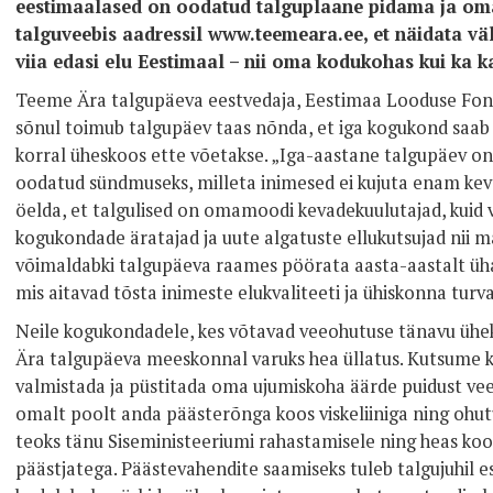
eestimaalased on oodatud talguplaane pidama ja oma
talguveebis aadressil www.teemeara.ee, et näidata vä
viia edasi elu Eestimaal – nii oma kodukohas kui ka 
Teeme Ära talgupäeva eestvedaja, Eestimaa Looduse Fond
sõnul toimub talgupäev taas nõnda, et iga kogukond saab i
korral üheskoos ette võetakse. „Iga-aastane talgupäev on 
oodatud sündmuseks, milleta inimesed ei kujuta enam keva
öelda, et talgulised on omamoodi kevadekuulutajad, kuid 
kogukondade äratajad ja uute algatuste ellukutsujad nii maa
võimaldabki talgupäeva raames pöörata aasta-aastalt ü
mis aitavad tõsta inimeste elukvaliteeti ja ühiskonna turva
Neile kogukondadele, kes võtavad veeohutuse tänavu üh
Ära talgupäeva meeskonnal varuks hea üllatus. Kutsume k
valmistada ja püstitada oma ujumiskoha äärde puidust ve
omalt poolt anda päästerõnga koos viskeliiniga ning ohutu
teoks tänu Siseministeeriumi rahastamisele ning heas koo
päästjatega. Päästevahendite saamiseks tuleb talgujuhil 