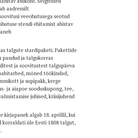
aanitav asukoht. Selgitused
ab aadressilt
 soovitusi veeohutusega seotud
ohutuse stendi ehitamist abistav
vaneb
as talgute stardipaketi. Pakettide
u pandud ja talgukorras
itest ja soovitustest talgupäeva
aabitarbed, mõned töökindad,
ommikott ja supipakk, kerge
us- ja aiapoe sooduskupong, tee,
almistamise juhised, kriisijuhend
 kirjapanek algab 18. aprillil, kui
l korraldati üle Eesti 1808 talgut,
.