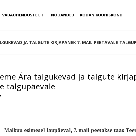
VABAÜHENDUSTE LIIT
NÕUANDED
KODANIKUÜHISKOND
LGUKEVAD JA TALGUTE KIRJAPANEK 7. MAIL PEETAVALE TALGU
eme Ära talgukevad ja talgute kirja
e talgupäevale
Maikuu esimesel laupäeval, 7. mail peetakse taas Te