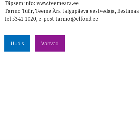
Täpsem info: www.teemeara.ee
Tarmo Tüür, Teeme Ära talgupäeva eestvedaja, Eestimaa L
tel 5341 1020, e-post tarmo@elfond.ee
Uudis
Vahvad