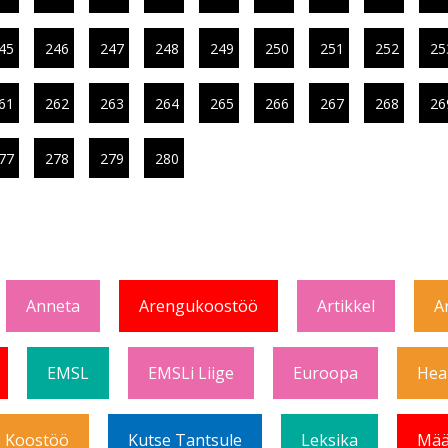
45
246
247
248
249
250
251
252
25
61
262
263
264
265
266
267
268
26
77
278
279
280
Anneta
Arengukoostöö
Artikkel
A
EMSL
EMSLi Liige
Euroopa
Hea
Koostöö
Kutse Tantsule
Leksika
Mää