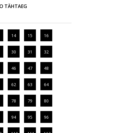
FO TÄHTAEG
14
15
16
30
31
32
46
47
48
62
63
64
78
79
80
94
95
96