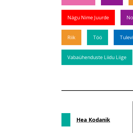
Nägu Nime Juurde
No
Riik
Töö
Tulev
Vabaühenduste Liidu Liige
Hea Kodanik