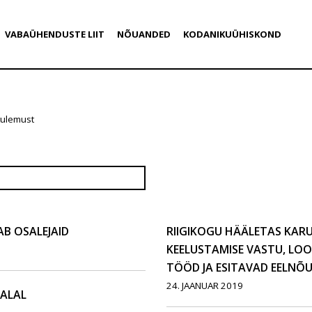
VABAÜHENDUSTE LIIT
NÕUANDED
KODANIKUÜHISKOND
tulemust
 OSALEJAID
RIIGIKOGU HÄÄLETAS KA
KEELUSTAMISE VASTU, LO
TÖÖD JA ESITAVAD EELNÕU
24. JAANUAR 2019
DALAL