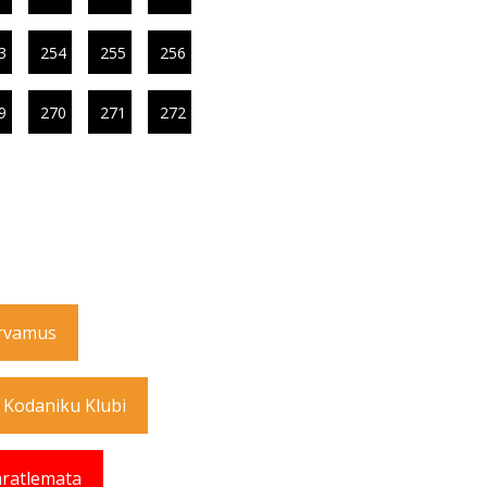
3
254
255
256
9
270
271
272
rvamus
 Kodaniku Klubi
ratlemata