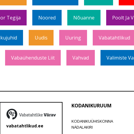
or Tegija
Noored
Nõuanne
Poolt Ja 
ikujuhid
Uudis
Uuring
Vabatahtlikud
Vabaühenduste Liit
Vahvad
Valimiste Va
KODANIKURUUM
KODANIKUÜHISKONNA
vabatahtlikud.ee
NÄDALAKIRI