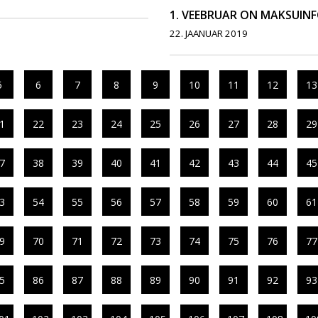
1. VEEBRUAR ON MAKSUIN
22. JAANUAR 2019
5
6
7
8
9
10
11
12
13
1
22
23
24
25
26
27
28
29
7
38
39
40
41
42
43
44
45
3
54
55
56
57
58
59
60
61
9
70
71
72
73
74
75
76
77
5
86
87
88
89
90
91
92
93