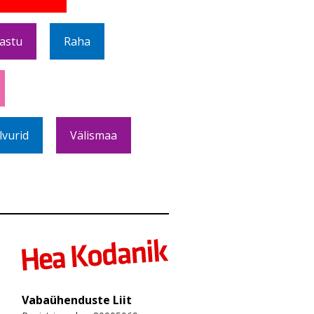
Vastu
Raha
lvurid
Välismaa
Vabaühenduste Liit