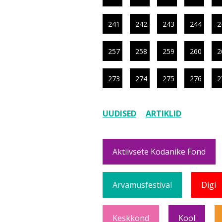
241
242
243
244
2
257
258
259
260
2
273
274
275
276
2
UUDISED
ARTIKLID
Aktiivsete Kodanike Fond
Arvamusfestival
Digi
Keskkond
Kool