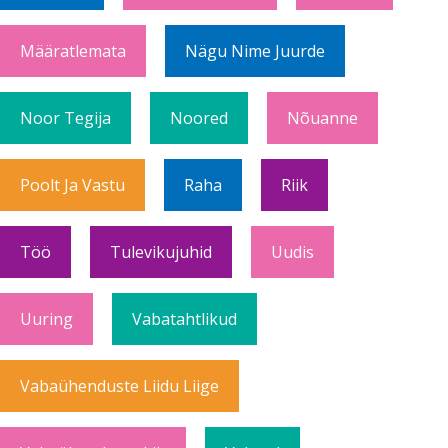
Määratlemata
Nägu Nime Juurde
Noor Tegija
Noored
Nõuanne
Poolt Ja Vastu
Raha
Riik
Töö
Tulevikujuhid
Uudis
Uuring
Vabatahtlikud
Vabaühenduste Liidu Liige