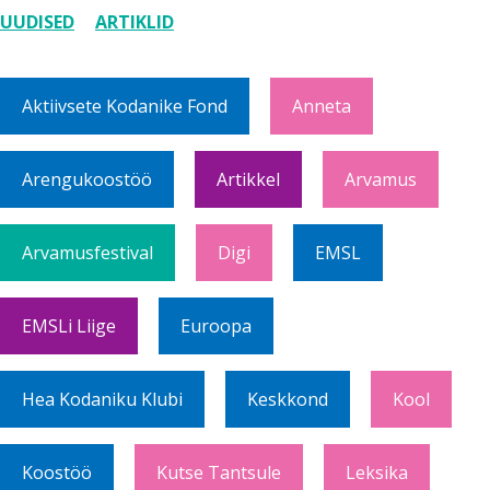
UUDISED
ARTIKLID
Aktiivsete Kodanike Fond
Anneta
Arengukoostöö
Artikkel
Arvamus
Arvamusfestival
Digi
EMSL
EMSLi Liige
Euroopa
Hea Kodaniku Klubi
Keskkond
Kool
Koostöö
Kutse Tantsule
Leksika