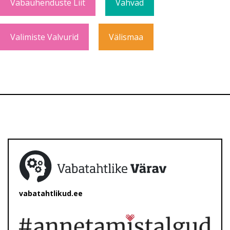
Vabaühenduste Liit
Vahvad
Valimiste Valvurid
Välismaa
vabatahtlikud.ee