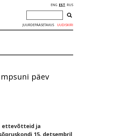
ENG
EST
RUS
JUURDEPÄÄSETAVUS
UUDISKIRI
kampsuni päev
ettevõtteid ja
 sõpruskondi 15. detsembril