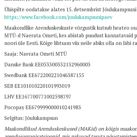
Ühispilte oodatakse alates 15. detsembrist Jõulukampsuni
https://www.facebook.com/joulukampsunipaev
Maakondlike Arenduskeskuste võrgustik kutsub heateo osa
MTÜ-d Naerata Ometi, kes abistab puudust kannatavaid per
noori üle Eesti. Kõige lihtsam viis neile abiks olla on läbi 
Saaja: Naerata Ometi MTÜ
Danske Bank EE053300332132960003
Swedbank EE672200221046387155
SEB EE101010220101993019
LHV EE167700771002598797
Pocopay EE679999000010241983
Selgitus: Jõulukampsun
Maakondlikud Arenduskeskused (MAKid) on kõigis maakon
arendusorganisatsioonid, mis pakuvad tasuta nõustamisteenu