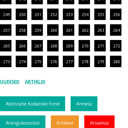
249
250
251
252
253
254
255
256
257
258
259
260
261
262
263
264
265
266
267
268
269
270
271
272
273
274
275
276
277
278
279
280
UUDISED
ARTIKLID
Aktiivsete Kodanike Fond
Anneta
Arengukoostöö
Artikkel
Arvamus