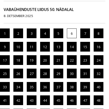
VABAÜHENDUSTE LIIDUS 50. NÄDALAL
8. DETSEMBER 2025
1
2
3
4
5
6
7
8
9
10
11
12
13
14
15
16
17
18
19
20
21
22
23
24
25
26
27
28
29
30
31
32
33
34
35
36
37
38
39
40
41
42
43
44
45
46
47
48