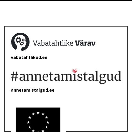
vabatahtlikud.ee
annetamistalgud.ee