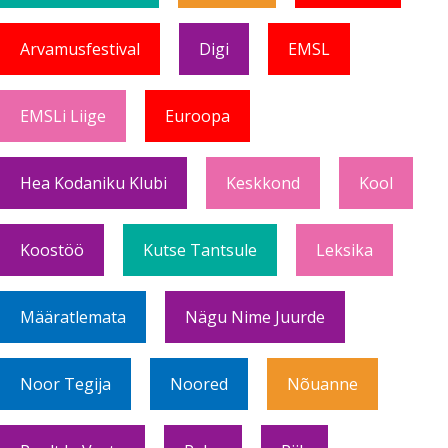
Arvamusfestival
Digi
EMSL
EMSLi Liige
Euroopa
Hea Kodaniku Klubi
Keskkond
Kool
Koostöö
Kutse Tantsule
Leksika
Määratlemata
Nägu Nime Juurde
Noor Tegija
Noored
Nõuanne