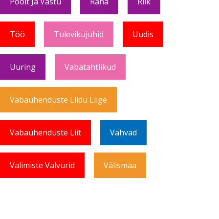
Poolt Ja Vastu
Raha
Riik
Töö
Tulevikujuhid
Uudis
Uuring
Vabatahtlikud
Vabaühenduste Liidu Liige
Vabaühenduste Liit
Vahvad
Valimiste Valvurid
Välismaa