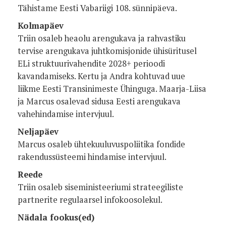
Tähistame Eesti Vabariigi 108. sünnipäeva.
Kolmapäev
Triin osaleb heaolu arengukava ja rahvastiku
tervise arengukava juhtkomisjonide ühisüritusel
ELi struktuurivahendite 2028+ perioodi
kavandamiseks. Kertu ja Andra kohtuvad uue
liikme Eesti Transinimeste Ühinguga. Maarja-Liisa
ja Marcus osalevad sidusa Eesti arengukava
vahehindamise intervjuul.
Neljapäev
Marcus osaleb ühtekuuluvuspoliitika fondide
rakendussüsteemi hindamise intervjuul.
Reede
Triin osaleb siseministeeriumi strateegiliste
partnerite regulaarsel infokoosolekul.
Nädala fookus(ed)