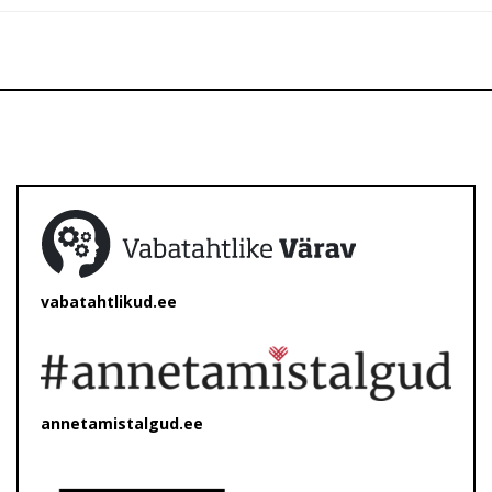
vabatahtlikud.ee
annetamistalgud.ee