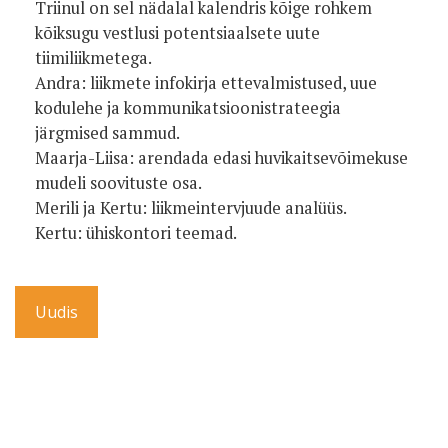
Triinul on sel nädalal kalendris kõige rohkem
kõiksugu vestlusi potentsiaalsete uute
tiimiliikmetega.
Andra: liikmete infokirja ettevalmistused, uue
kodulehe ja kommunikatsioonistrateegia
järgmised sammud.
Maarja-Liisa: arendada edasi huvikaitsevõimekuse
mudeli soovituste osa.
Merili ja Kertu: liikmeintervjuude analüüs.
Kertu: ühiskontori teemad.
Uudis