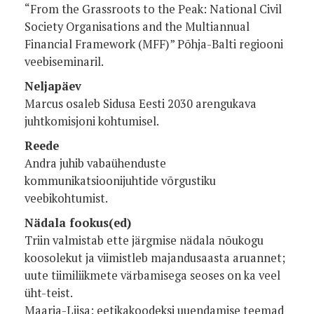
“From the Grassroots to the Peak: National Civil
Society Organisations and the Multiannual
Financial Framework (MFF)” Põhja-Balti regiooni
veebiseminaril.
Neljapäev
Marcus osaleb Sidusa Eesti 2030 arengukava
juhtkomisjoni kohtumisel.
Reede
Andra juhib vabaühenduste
kommunikatsioonijuhtide võrgustiku
veebikohtumist.
Nädala fookus(ed)
Triin valmistab ette järgmise nädala nõukogu
koosolekut ja viimistleb majandusaasta aruannet;
uute tiimiliikmete värbamisega seoses on ka veel
üht-teist.
Maarja-Liisa: eetikakoodeksi uuendamise teemad