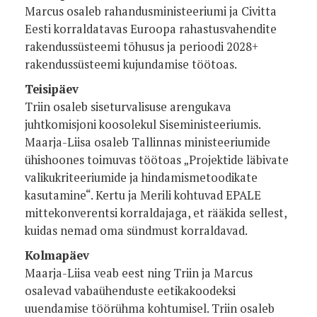
Marcus osaleb rahandusministeeriumi ja Civitta
Eesti korraldatavas Euroopa rahastusvahendite
rakendussüsteemi tõhusus ja perioodi 2028+
rakendussüsteemi kujundamise töötoas.
Teisipäev
Triin osaleb siseturvalisuse arengukava
juhtkomisjoni koosolekul Siseministeeriumis.
Maarja-Liisa osaleb Tallinnas ministeeriumide
ühishoones toimuvas töötoas „Projektide läbivate
valikukriteeriumide ja hindamismetoodikate
kasutamine“. Kertu ja Merili kohtuvad EPALE
mittekonverentsi korraldajaga, et rääkida sellest,
kuidas nemad oma sündmust korraldavad.
Kolmapäev
Maarja-Liisa veab eest ning Triin ja Marcus
osalevad vabaühenduste eetikakoodeksi
uuendamise töörühma kohtumisel. Triin osaleb