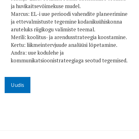
ja huvikaitsevõimekuse mudel.
Marcus: EL-i uue perioodi vahendite planeerimine
ja ettevalmistuste tegemine kodanikuühiskonna
aruteluks riigikogu valimiste teemal.
Merili: koolitus- ja arendusstrateegia koostamine.
Kertu: liikmeintervjuude analüüsi lõpetamine.
Andra: uue kodulehe ja
kommunikatsioonistrateegiaga seotud tegemised.
Uudis