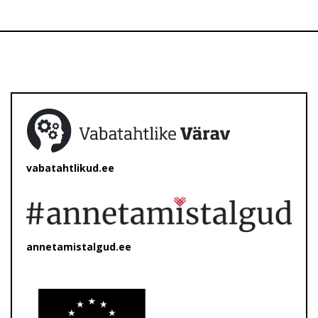
vabatahtlikud.ee
annetamistalgud.ee