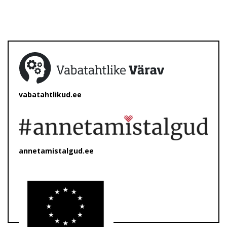
vabatahtlikud.ee
annetamistalgud.ee