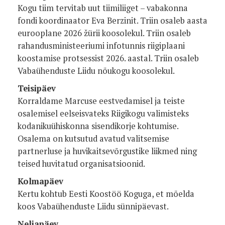
Kogu tiim tervitab uut tiimiliiget – vabakonna
fondi koordinaator Eva Berzinit. Triin osaleb aasta
eurooplane 2026 žürii koosolekul. Triin osaleb
rahandusministeeriumi infotunnis riigiplaani
koostamise protsessist 2026. aastal. Triin osaleb
Vabaühenduste Liidu nõukogu koosolekul.
Teisipäev
Korraldame Marcuse eestvedamisel ja teiste
osalemisel eelseisvateks Riigikogu valimisteks
kodanikuühiskonna sisendikorje kohtumise.
Osalema on kutsutud avatud valitsemise
partnerluse ja huvikaitsevõrgustike liikmed ning
teised huvitatud organisatsioonid.
Kolmapäev
Kertu kohtub Eesti Koostöö Koguga, et mõelda
koos Vabaühenduste Liidu sünnipäevast.
Neljapäev