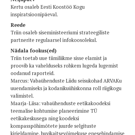
Kertu osaleb Eesti Koostöö Kogu
inspiratsioonipäeval.
Reede
Triin osaleb siseministeeriumi strateegiliste
partnerite regulaarsel infokoosolekul.
Nädala fookus(ed)
Triin toetab uue tiimiliikme sisse elamist ja
proovib ka vahelduseks rohkem lugeda lugemist
oodanud raporteid.
Marcus: Vabaühenduste Liidu seisukohad ARVAKu
uuendamiseks ja kodanikuühiskonna roll riigikogu
valimistel.
Maarja-Liisa: vabaühenduste eetikakoodeksi
teemalise kohtumise planeerimine TÜ
eetikakeskusega ning koodeksi
kompasspõhimõtete juurde selgituste
kirjeldamine, huvikaitsevõimekuse enesehindamise