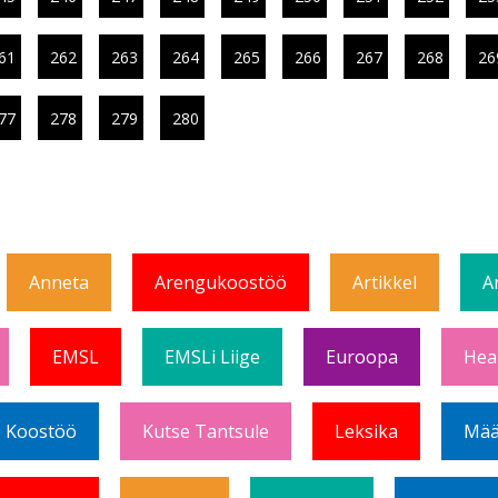
61
262
263
264
265
266
267
268
26
77
278
279
280
Anneta
Arengukoostöö
Artikkel
A
EMSL
EMSLi Liige
Euroopa
Hea
Koostöö
Kutse Tantsule
Leksika
Mää