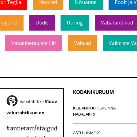
or Tegija
Noored
Nõuanne
Poolt Ja 
ikujuhid
Uudis
Uuring
Vabatahtlikud
Vabaühenduste Liit
Vahvad
Valimiste Va
KODANIKURUUM
KODANIKUÜHISKONNA
vabatahtlikud.ee
NÄDALAKIRI
ASTU LIIKMEKS!