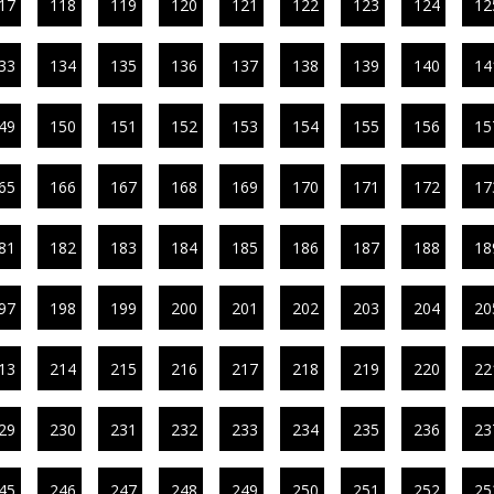
17
118
119
120
121
122
123
124
12
33
134
135
136
137
138
139
140
14
49
150
151
152
153
154
155
156
15
65
166
167
168
169
170
171
172
17
81
182
183
184
185
186
187
188
18
97
198
199
200
201
202
203
204
20
13
214
215
216
217
218
219
220
22
29
230
231
232
233
234
235
236
23
45
246
247
248
249
250
251
252
25