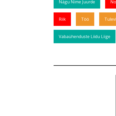
Nägu Nime Juurde
No
Riik
Töö
Tulev
Vabaühenduste Liidu Liige