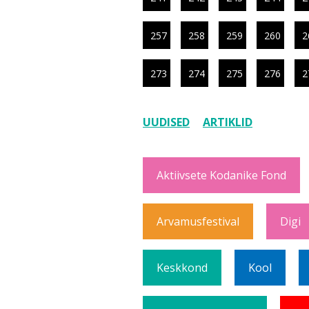
257
258
259
260
2
273
274
275
276
2
UUDISED
ARTIKLID
Aktiivsete Kodanike Fond
Arvamusfestival
Digi
Keskkond
Kool