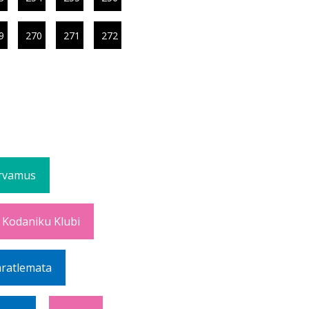
9
270
271
272
rvamus
 Kodaniku Klubi
ratlemata