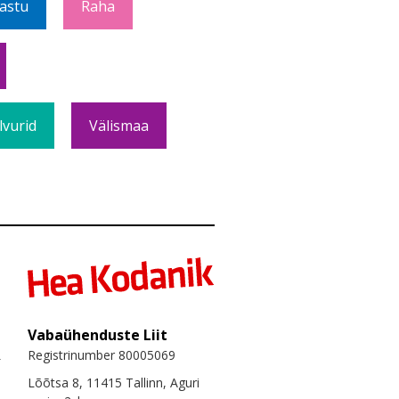
Vastu
Raha
lvurid
Välismaa
Vabaühenduste Liit
Registrinumber 80005069
Lõõtsa 8, 11415 Tallinn, Aguri