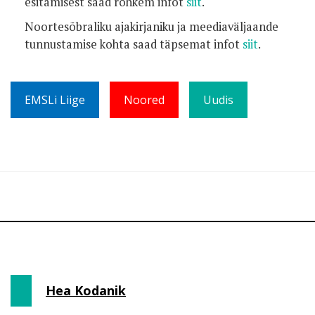
esitamisest saad rohkem infot
siit
.
Noortesõbraliku ajakirjaniku ja meediaväljaande
tunnustamise kohta saad täpsemat infot
siit
.
EMSLi Liige
Noored
Uudis
Hea Kodanik