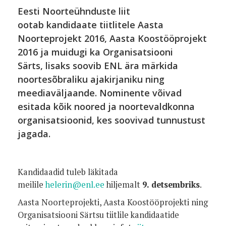
Eesti Noorteühnduste liit
ootab kandidaate tiitlitele Aasta
Noorteprojekt 2016, Aasta Koostööprojekt
2016 ja muidugi ka Organisatsiooni
Särts, lisaks soovib ENL ära märkida
noortesõbraliku ajakirjaniku ning
meediaväljaande. Nominente võivad
esitada kõik noored ja noortevaldkonna
organisatsioonid, kes soovivad tunnustust
jagada.
Kandidaadid tuleb läkitada
meilile
helerin@enl.ee
hiljemalt
9
. detsembriks
.
Aasta Noorteprojekti, Aasta Koostööprojekti ning
Organisatsiooni Särtsu tiitlile kandidaatide