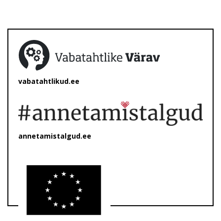
vabatahtlikud.ee
annetamistalgud.ee