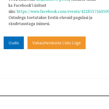
ka Facebook’i üritust
siin:
https://www.facebook.com/events/422853736050
Ostudega toetatakse Eestis elavaid pagulasi ja
rändetaustaga inimesi.
Uudis
Vabaühenduste Liidu Liige