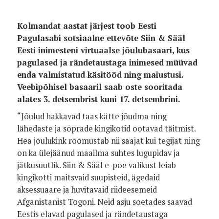
Kolmandat aastat järjest toob Eesti
Pagulasabi sotsiaalne ettevõte Siin & Sääl
Eesti inimesteni virtuaalse jõulubasaari, kus
pagulased ja rändetaustaga inimesed müüvad
enda valmistatud käsitööd ning maiustusi.
Veebipõhisel basaaril saab oste sooritada
alates 3. detsembrist kuni 17. detsembrini.
“Jõulud hakkavad taas kätte jõudma ning
lähedaste ja sõprade kingikotid ootavad täitmist.
Hea jõulukink rõõmustab nii saajat kui tegijat ning
on ka ülejäänud maailma suhtes lugupidav ja
jätkusuutlik. Siin & Sääl e-poe valikust leiab
kingikotti maitsvaid suupisteid, ägedaid
aksessuaare ja huvitavaid riideesemeid
Afganistanist Togoni. Neid asju soetades saavad
Eestis elavad pagulased ja rändetaustaga