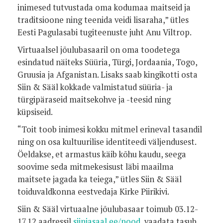
inimesed tutvustada oma kodumaa maitseid ja
traditsioone ning teenida veidi lisaraha,” ütles
Eesti Pagulasabi tugiteenuste juht Anu Viltrop.
Virtuaalsel jõulubasaaril on oma toodetega
esindatud näiteks Süüria, Türgi, Jordaania, Togo,
Gruusia ja Afganistan. Lisaks saab kingikotti osta
Siin & Sääl kokkade valmistatud süüria- ja
türgipäraseid maitsekohve ja -teesid ning
küpsiseid.
“Toit toob inimesi kokku mitmel erineval tasandil
ning on osa kultuurilise identiteedi väljendusest.
Öeldakse, et armastus käib kõhu kaudu, seega
soovime seda mitmekesisust läbi maailma
maitsete jagada ka teiega,” ütles Siin & Sääl
toiduvaldkonna eestvedaja Kirke Piirikivi.
Siin & Sääl virtuaalne jõulubasaar toimub 03.12-
17.12 aadressil
siinjasaal.ee/pood
, vaadata tasub