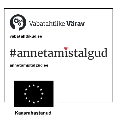
vabatahtlikud.ee
annetamistalgud.ee