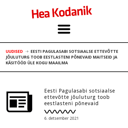
UUDISED
EESTI PAGULASABI SOTSIAALSE ETTEVÕTTE
JÕULUTURG TOOB EESTLASTENI PÕNEVAID MAITSEID JA
KÄSITÖÖD ÜLE KOGU MAAILMA
Eesti Pagulasabi sotsiaalse
ettevõtte jõuluturg toob
eestlasteni põnevaid
maitseid ja käsitööd üle kogu
maailma
6. detsember 2021