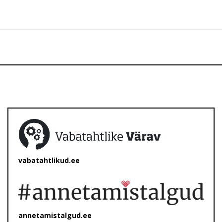
vabatahtlikud.ee
annetamistalgud.ee