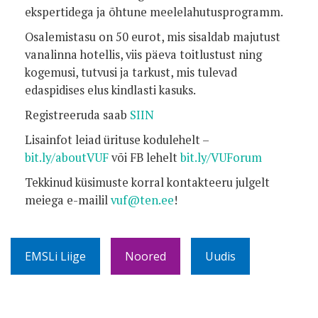
ekspertidega ja õhtune meelelahutusprogramm.
Osalemistasu on 50 eurot, mis sisaldab majutust
vanalinna hotellis, viis päeva toitlustust ning
kogemusi, tutvusi ja tarkust, mis tulevad
edaspidises elus kindlasti kasuks.
Registreeruda saab
SIIN
Lisainfot leiad ürituse kodulehelt –
bit.ly/aboutVUF
või FB lehelt
bit.ly/VUForum
Tekkinud küsimuste korral kontakteeru julgelt
meiega e-mailil
vuf@ten.ee
!
EMSLi Liige
Noored
Uudis