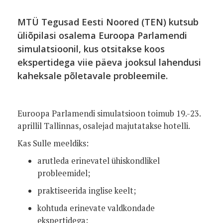
MTÜ Tegusad Eesti Noored (TEN) kutsub
üliõpilasi osalema Euroopa Parlamendi
simulatsioonil, kus otsitakse koos
ekspertidega viie päeva jooksul lahendusi
kaheksale põletavale probleemile.
Euroopa Parlamendi simulatsioon toimub
19.-23.
aprillil Tallinnas, osalejad majutatakse hotelli.
Kas Sulle meeldiks:
arutleda erinevatel ühiskondlikel
probleemidel;
praktiseerida inglise keelt;
kohtuda erinevate valdkondade
ekspertidega;