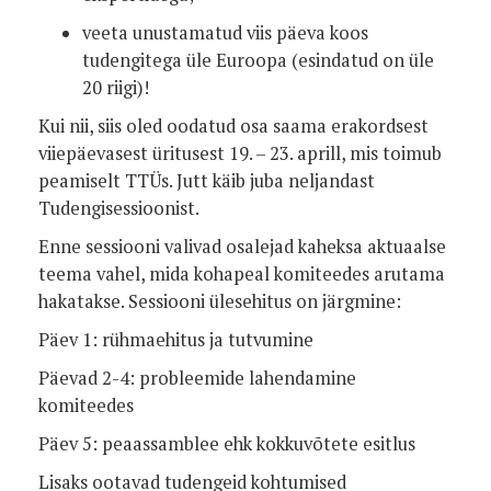
veeta unustamatud viis päeva koos
tudengitega üle Euroopa
(esindatud on üle
20 riigi)!
Kui nii, siis oled oodatud osa saama erakordsest
viiepäevasest üritusest 19. – 23. aprill, mis toimub
peamiselt TTÜs. Jutt käib juba neljandast
Tudengisessioonist.
Enne sessiooni valivad osalejad kaheksa aktuaalse
teema vahel, mida kohapeal komiteedes arutama
hakatakse. Sessiooni ülesehitus on järgmine:
Päev 1: rühmaehitus ja tutvumine
Päevad 2-4: probleemide lahendamine
komiteedes
Päev 5: peaassamblee ehk kokkuvõtete esitlus
Lisaks ootavad tudengeid kohtumised