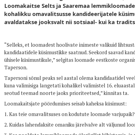
Loomakaitse Selts ja Saaremaa lemmikloomade
kohalikku omavalitsusse kandideerijatele küsimu
avaldatakse jooksvalt nii sotsiaal- kui ka tradit
“Selleks, et loomadest hoolivate inimeste valikuid lihtsus
kandidaatidele küsimustikke saatnud. Seekord saavad kand
ühisele küsimustikule,” selgitas loomade eestkoste organ
Taperson.
Tapersoni sõnul peaks sel aastal olema kandidaatidel vee
kuna valimisiga langetati kohalikel valimistel 16. eluaas
seotud teemad noorte jaoks prioriteetsed,” kinnitas ta.
Loomakaitsjate pöördumises seisab kaheksa küsimust:
1. Kas teie omavalitsuses on kodutute loomade varjupaik?
2. Kuidas lahendaksite omaniku järelvalve alt väljunud l