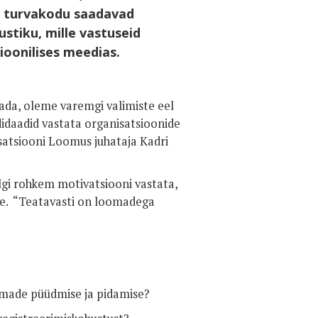
 turvakodu saadavad
stiku, mille vastuseid
sioonilises meedias.
tada, oleme varemgi valimiste eel
idaadid vastata organisatsioonide
isatsiooni Loomus juhataja Kadri
lgi rohkem motivatsiooni vastata,
tale. “Teatavasti on loomadega
oomade püüdmise ja pidamise?