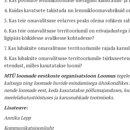
3. Kas pooldate lemmikloomade üleriigilist kiibistamis- ja
4. Kuidas kavatsete takistada nn lemmikloomavabrikuid o
5. Kas teie omavalitsuse eelarves peaks olema rohkem ra
6. Kas teie omavalitsuse territooriumil on erivajadustega i
ligipääs kõikidesse avalikesse kohtadesse?
7. Kas lubaksite omavalitsuse territooriumile rajada kar
8. Kas lubaksite omavalitsuse territooriumile tsirkuseete
etendust, milles kasutatakse loomi?
MTÜ loomade eestkoste organisatsioon Loomus
tegele
kaitsega ning loomade huvide esindamisega ühiskondlikes 
nende loomade eest, keda kasutatakse põllumajanduses, lo
meelelahutustööstuses ja karusnahkade tootmiseks.
Lisateave:
Annika Lepp
Kommunikatsioonijuht