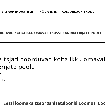
VABAÜHENDUSTE LIIT
NÕUANDED
KODANIKUÜHISKOND
RDUVAD KOHALIKKU OMAVALITSUSSE KANDIDEERIJATE POOLE
itsjad pöörduvad kohalikku omaval
rijate poole
2017
Eesti loomakaitseorganisatsioonid Loomus, Lo