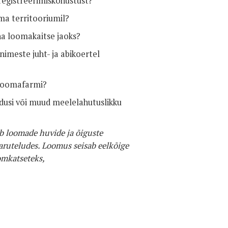
 registreerimiskohustust?
ma territooriumil?
ha loomakaitse jaoks?
nimeste juht- ja abikoertel
usloomafarmi?
ndusi või muud meelelahutuslikku
b loomade huvide ja õiguste
aruteludes. Loomus seisab eelkõige
omkatseteks,