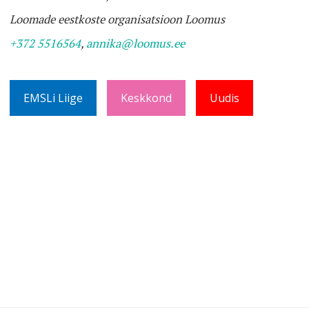
Loomade eestkoste organisatsioon Loomus
+372 5516564
,
annika@loomus.ee
EMSLi Liige
Keskkond
Uudis