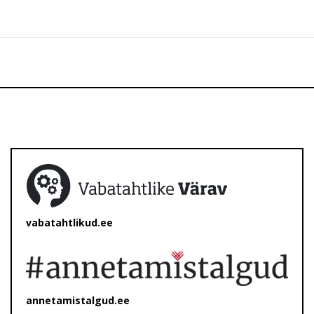
vabatahtlikud.ee
annetamistalgud.ee