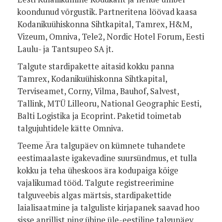
koondunud võrgustik. Partneritena löövad kaasa
Kodanikuühiskonna Sihtkapital, Tamrex, H&M,
Vizeum, Omniva, Tele2, Nordic Hotel Forum, Eesti
Laulu- ja Tantsupeo SA jt.
Talgute stardipakette aitasid kokku panna
Tamrex, Kodanikuühiskonna Sihtkapital,
Terviseamet, Corny, Vilma, Bauhof, Salvest,
Tallink, MTÜ Lilleoru, National Geographic Eesti,
Balti Logistika ja Ecoprint. Paketid toimetab
talgujuhtidele kätte Omniva.
Teeme Ära talgupäev on kümnete tuhandete
eestimaalaste igakevadine suursündmus, et tulla
kokku ja teha üheskoos ära kodupaiga kõige
vajalikumad tööd. Talgute registreerimine
talguveebis algas märtsis, stardipakettide
laialisaatmine ja talguliste kirjapanek saavad hoo
sisse aprillist ning ühine üle-eestiline talgupäev