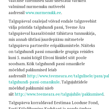
vaatluse tulemused saab sisestada värskelt
valminud nurmenuku nutiveebi
aadressil
www.nurmenukk.ee
.
Talgupäeval osalejad võivad endale talguveebist
välja printida talguhundi passi, Teeme Ära
talgupäeval kaasalöömist tähistava tunnuskirja,
mis annab ühtlasi juurdepääsu mitmetele
talgupäeva partnerite eripakkumistele. Näiteks
on talguhundi passi omanikele grupiga reisides
kuni 5. maini kõigil Elroni liinidel sõit poole
soodsam. Kõik talguhundi passi omanikele
mõeldud pakkumised leiab
aadressilt
http://www.teemeara.ee/talgulisele/pass/p
talguhundi-passi-omanikule
. Talgujuhtidele
mõeldud pakkumisi näeb
siit
http://www.teemeara.ee/talgujuhile/pakkumised
.
Talgupäeva korraldavad Eestimaa Looduse Fond,
Eesti Külaliikumine Kodukant ja nende ümber