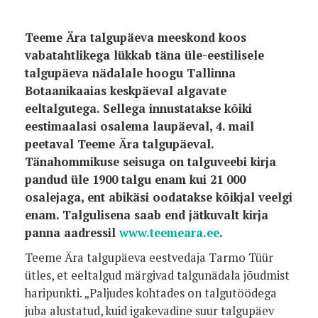
Teeme Ära talgupäeva meeskond koos
vabatahtlikega lükkab täna üle-eestilisele
talgupäeva nädalale hoogu Tallinna
Botaanikaaias keskpäeval algavate
eeltalgutega. Sellega innustatakse kõiki
eestimaalasi osalema laupäeval, 4. mail
peetaval Teeme Ära talgupäeval.
Tänahommikuse seisuga on talguveebi kirja
pandud üle 1900 talgu enam kui 21 000
osalejaga, ent abikäsi oodatakse kõikjal veelgi
enam. Talgulisena saab end jätkuvalt kirja
panna aadressil
www.teemeara.ee
.
Teeme Ära talgupäeva eestvedaja Tarmo Tüür
ütles, et eeltalgud märgivad talgunädala jõudmist
haripunkti. „Paljudes kohtades on talgutöödega
juba alustatud, kuid igakevadine suur talgupäev