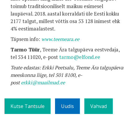
toimub traditsiooniliselt maikuu esimesel
laupäeval. 2018. aastal korraldati üle Eesti kokku
2177 talgut, millest võttis osa 53 128 inimest ehk
4% eestimaalastest.
Täpsem info:
www.teemeara.ee
Tarmo Tüür
, Teeme Ära talgupäeva eestvedaja,
tel 534 11020, e-post
tarmo@elfond.ee
Teate edastas: Erkki Peetsalu, Teeme Ära talgupäeva
meeskonna liige, tel 501 8100, e-
post
erkki@maailmad.ee
Kutse Tantsule
Uudis
Vahvad