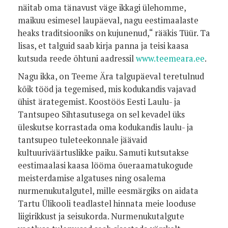
näitab oma tänavust väge ikkagi ülehomme,
maikuu esimesel laupäeval, nagu eestimaalaste
heaks traditsiooniks on kujunenud,“ rääkis Tüür. Ta
lisas, et talguid saab kirja panna ja teisi kaasa
kutsuda reede õhtuni aadressil
www.teemeara.ee
.
Nagu ikka, on Teeme Ära talgupäeval teretulnud
kõik tööd ja tegemised, mis kodukandis vajavad
ühist ärategemist. Koostöös Eesti Laulu- ja
Tantsupeo Sihtasutusega on sel kevadel üks
üleskutse korrastada oma kodukandis laulu- ja
tantsupeo tuleteekonnale jäävaid
kultuuriväärtuslikke paiku. Samuti kutsutakse
eestimaalasi kaasa lööma õueraamatukogude
meisterdamise algatuses ning osalema
nurmenukutalgutel, mille eesmärgiks on aidata
Tartu Ülikooli teadlastel hinnata meie looduse
liigirikkust ja seisukorda. Nurmenukutalgute