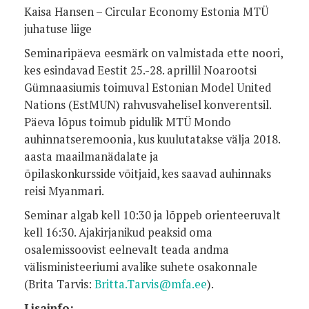
Kaisa Hansen – Circular Economy Estonia MTÜ
juhatuse liige
Seminaripäeva eesmärk on valmistada ette noori,
kes esindavad Eestit 25.-28. aprillil Noarootsi
Gümnaasiumis toimuval Estonian Model United
Nations (EstMUN) rahvusvahelisel konverentsil.
Päeva lõpus toimub pidulik MTÜ Mondo
auhinnatseremoonia, kus kuulutatakse välja 2018.
aasta maailmanädalate ja
õpilaskonkursside võitjaid, kes saavad auhinnaks
reisi Myanmari.
Seminar algab kell 10:30 ja lõppeb orienteeruvalt
kell 16:30. Ajakirjanikud peaksid oma
osalemissoovist eelnevalt teada andma
välisministeeriumi avalike suhete osakonnale
(Brita Tarvis:
Britta.Tarvis@mfa.ee
).
Lisainfo: