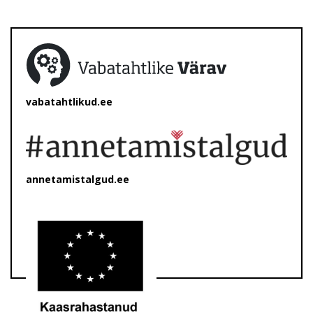
vabatahtlikud.ee
annetamistalgud.ee