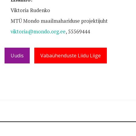
Viktoria Rudenko
MTÜ Mondo maailmahariduse projektijuht
viktoria@mondo.org.ee
, 55569444
Uudis
Vabaühenduste Liidu Liige