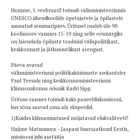
Homme, 1. veebruaril toimub välisministeeriumis
UNESCO ühendkoolide õpetajatele ja õpilastele
suunatud seminaripäev. Üritusel osaleb üle 90
koolinoore vanuses 15-19 ning selle eesmärgiks
on laiendada õpilaste teadmisi välispoliitikast,
keskkonnast ja jätkusuutlikust arengust.
Päeva avavad
välisministeeriumi poliitikaküsimuste asekantsler
Paul Teesalu ning keskkonnaministeeriumi
kliimaosakonna nõunik Kadri Sipp.
Ürituse raames toimub kaks paneeldiskussiooni,
kus sõna saavad oma ala eksperdid.
1)Kuidas kliimamuutused mõjutavad elukvaliteeti?
Hajime Matsumura – Jaapani Suursaatkond Eestis,
missiooni juhi asetäitja