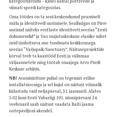
kategooriavõidu – kahel aastal portreede ja
viimati spordi kategoorias.
Oma töödes on ta seni keskendunud peamiselt
mälu ja identiteedi uurimisele. Sealhulgas on Püve
uurinud näiteks eestlaste identiteeti seerias “Eesti
dokumendid” ja Vao majutuskeskuse elanike suhet
neid ümbritseva uue tundmatu keskkonnaga
seerias “Varjupaik/Sanctuary”. Näituseprojektide
kõrval teeb ta kaastööd Eesti ja välismaa
väljaannetele ning töötab osaajaga Arvo Pärdi
Keskuse arhiivis.
NB!
Avamisürituse puhul on tegemist erilise
installatsiooniga ja sel kujul on näitust võimalik
külastada vaid neljapäeval, 31. jaanuaril. Alates
5.02 kuni Eesti Vabariigi 101. sünnipäevani 24.
veebruaril saab näitust vaadata Balti jaama
ootepaviljoni akendel.