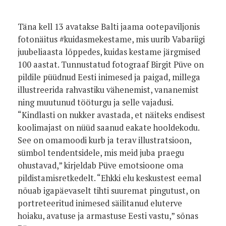
Täna kell 13 avatakse Balti jaama ootepaviljonis
fotonäitus #kuidasmekestame, mis uurib Vabariigi
juubeliaasta lõppedes, kuidas kestame järgmised
100 aastat. Tunnustatud fotograaf Birgit Püve on
pildile püüdnud Eesti inimesed ja paigad, millega
illustreerida rahvastiku vähenemist, vananemist
ning muutunud tööturgu ja selle vajadusi.
“Kindlasti on nukker avastada, et näiteks endisest
koolimajast on nüüd saanud eakate hooldekodu.
See on omamoodi kurb ja terav illustratsioon,
sümbol tendentsidele, mis meid juba praegu
ohustavad,” kirjeldab Püve emotsioone oma
pildistamisretkedelt. “Ehkki elu keskustest eemal
nõuab igapäevaselt tihti suuremat pingutust, on
portreteeritud inimesed säilitanud eluterve
hoiaku, avatuse ja armastuse Eesti vastu,” sõnas