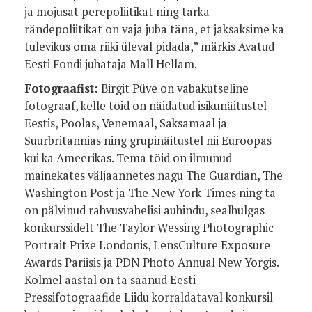
ja mõjusat perepoliitikat ning tarka
rändepoliitikat on vaja juba täna, et jaksaksime ka
tulevikus oma riiki üleval pidada,” märkis Avatud
Eesti Fondi juhataja Mall Hellam.
Fotograafist:
Birgit Püve on vabakutseline
fotograaf, kelle töid on näidatud isikunäitustel
Eestis, Poolas, Venemaal, Saksamaal ja
Suurbritannias ning grupinäitustel nii Euroopas
kui ka Ameerikas. Tema töid on ilmunud
mainekates väljaannetes nagu The Guardian, The
Washington Post ja The New York Times ning ta
on pälvinud rahvusvahelisi auhindu, sealhulgas
konkurssidelt The Taylor Wessing Photographic
Portrait Prize Londonis, LensCulture Exposure
Awards Pariisis ja PDN Photo Annual New Yorgis.
Kolmel aastal on ta saanud Eesti
Pressifotograafide Liidu korraldataval konkursil