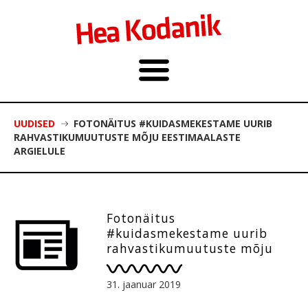
UUDISED
FOTONÄITUS #KUIDASMEKESTAME UURIB
RAHVASTIKUMUUTUSTE MÕJU EESTIMAALASTE
ARGIELULE
Fotonäitus
#kuidasmekestame uurib
rahvastikumuutuste mõju
eestimaalaste argielule
31. jaanuar 2019