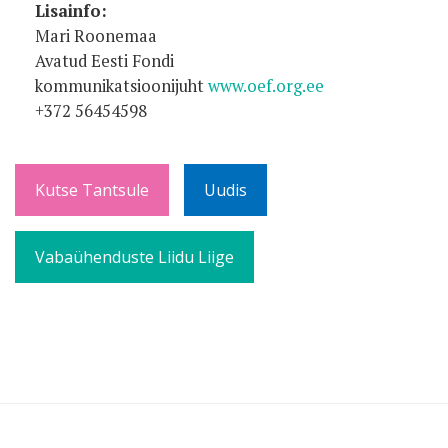
Lisainfo:
Mari Roonemaa
Avatud Eesti Fondi
kommunikatsioonijuht
www.oef.org.ee
+372 56454598
Kutse Tantsule
Uudis
Vabaühenduste Liidu Liige