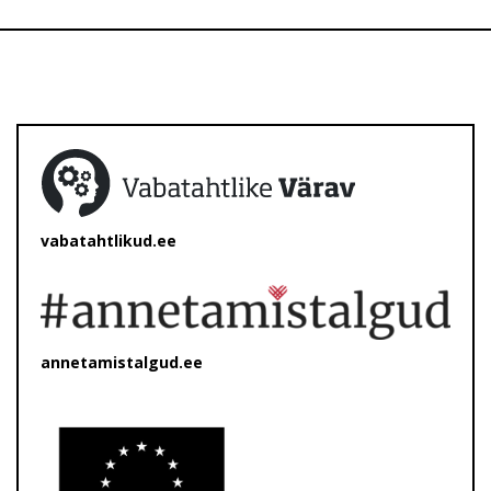
vabatahtlikud.ee
annetamistalgud.ee