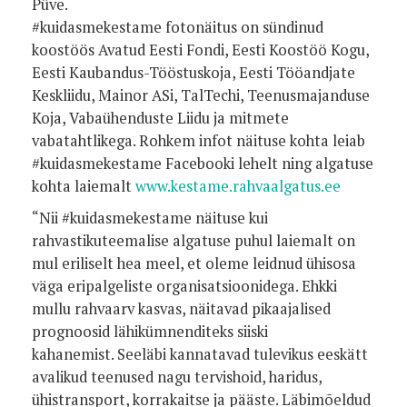
Püve.
#kuidasmekestame fotonäitus on sündinud
koostöös Avatud Eesti Fondi, Eesti Koostöö Kogu,
Eesti Kaubandus-Tööstuskoja, Eesti Tööandjate
Keskliidu, Mainor ASi, TalTechi, Teenusmajanduse
Koja, Vabaühenduste Liidu ja mitmete
vabatahtlikega. Rohkem infot näituse kohta leiab
#kuidasmekestame Facebooki lehelt ning algatuse
kohta laiemalt
www.kestame.rahvaalgatus.ee
“Nii #kuidasmekestame näituse kui
rahvastikuteemalise algatuse puhul laiemalt on
mul eriliselt hea meel, et oleme leidnud ühisosa
väga eripalgeliste organisatsioonidega. Ehkki
mullu rahvaarv kasvas, näitavad pikaajalised
prognoosid lähikümnenditeks siiski
kahanemist. Seeläbi kannatavad tulevikus eeskätt
avalikud teenused nagu tervishoid, haridus,
ühistransport, korrakaitse ja pääste. Läbimõeldud