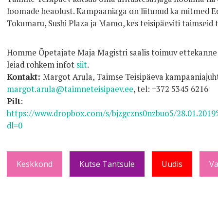
loomade heaolust. Kampaaniaga on liitunud ka mitmed Ee
Tokumaru, Sushi Plaza ja Mamo, kes teisipäeviti taimseid 
Homme Õpetajate Maja Magistri saalis toimuv ettekanne o
leiad rohkem infot
siit
.
Kontakt:
Margot Arula, Taimse Teisipäeva kampaaniajuht
margot.arula@taimneteisipaev.ee
, tel: +372 5345 6216
Pilt
:
https://www.dropbox.com/s/bjzgczns0nzbuo5/28.01.20
dl=0
Keskkond
Kutse Tantsule
Uudis
Va