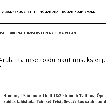
VABAÜHENDUSTE LIIT
NÕUANDED
KODANIKUÜHISKOND
SE TOIDU NAUTIMISEKS EI PEA OLEMA VEGAN
rula: taimse toidu nautimiseks ei 
9
Homme, 29. jaanuaril kell 18:30 toimub Tallinna Õpet
kuidas tähistada Taimset Teisipäeva?» kus saab kuulda