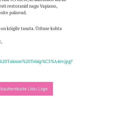
sti restoranid nagu Vapiano,
toite pakuvad.
n kõigile tasuta. Ürituse kohta
,
19%20Taimne%20Teisip%C3%A4ev.jpg?
baühenduste Liidu Liige