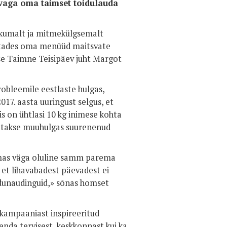
tsvaga oma taimset toidulauda
likumalt ja mitmekülgsemalt
kastades oma menüüd maitsvate
e Taimne Teisipäev juht Margot
obleemile eestlaste hulgas,
017. aasta uuringust selgus, et
mis on ühtlasi 10 kg inimese kohta
tatakse muuhulgas suurenenud
amas väga oluline samm parema
 et lihavabadest päevadest ei
oidunaudinguid,» sõnas homset
ampaaniast inspireeritud
nda tervisest, keskkonnast kui ka