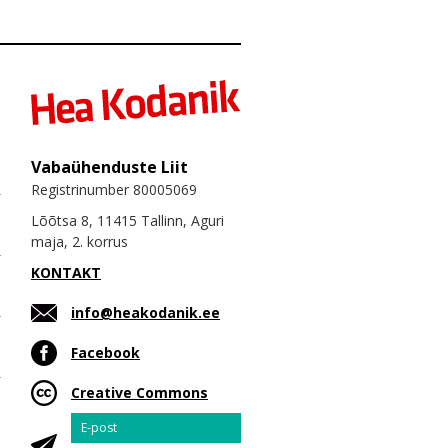
Vabaühenduste Liit
Registrinumber 80005069
Lõõtsa 8, 11415 Tallinn, Aguri
maja, 2. korrus
KONTAKT
info@heakodanik.ee
Facebook
Creative Commons
Email