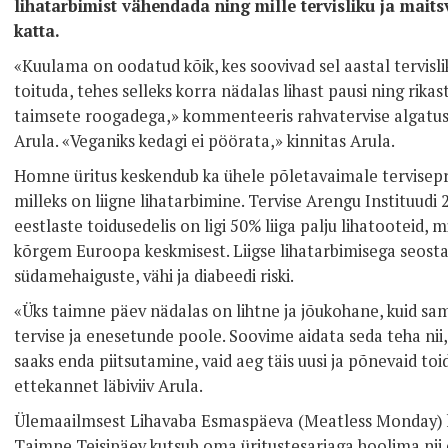
lihatarbimist vähendada ning mille tervisliku ja mai
katta.
«Kuulama on oodatud kõik, kes soovivad sel aastal tervis
toituda, tehes selleks korra nädalas lihast pausi ning ri
taimsete roogadega,» kommenteeris rahvatervise algatus
Arula. «Veganiks kedagi ei pöörata,» kinnitas Arula.
Homne üritus keskendub ka ühele põletavaimale tervisepr
milleks on liigne lihatarbimine. Tervise Arengu Instituudi 2
eestlaste toidusedelis on ligi 50% liiga palju lihatooteid, 
kõrgem Euroopa keskmisest. Liigse lihatarbimisega seos
südamehaiguste, vähi ja diabeedi riski.
«Üks taimne päev nädalas on lihtne ja jõukohane, kuid s
tervise ja enesetunde poole. Soovime aidata seda teha nii,
saaks enda piitsutamine, vaid aeg täis uusi ja põnevaid t
ettekannet läbiviiv Arula.
Ülemaailmsest Lihavaba Esmaspäeva (Meatless Monday) k
Taimne Teisipäev kutsub oma üritustesarjaga hoolima nii e