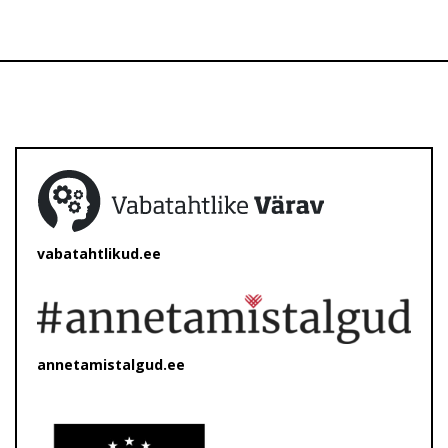
vabatahtlikud.ee
annetamistalgud.ee