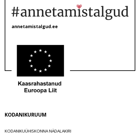
annetamistalgud.ee
KODANIKURUUM
KODANIKUÜHISKONNA NÄDALAKIRI