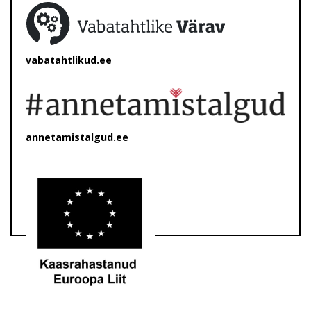
vabatahtlikud.ee
annetamistalgud.ee