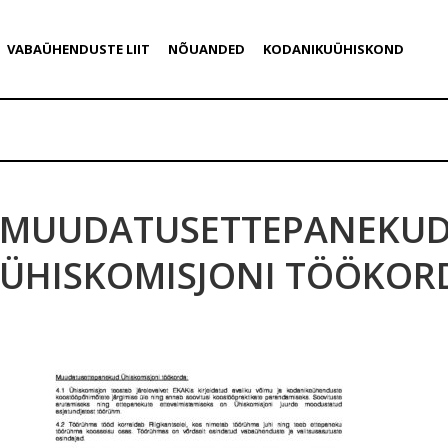
VABAÜHENDUSTE LIIT
NÕUANDED
KODANIKUÜHISKOND
MUUDATUSETTEPANEKU
ÜHISKOMISJONI TÖÖKOR