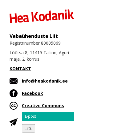
Vabaühenduste Liit
Registrinumber 80005069
Lõõtsa 8, 11415 Tallinn, Aguri
maja, 2. korrus
KONTAKT
info@heakodanik.ee
Facebook
Creative Commons
Email
Liitu