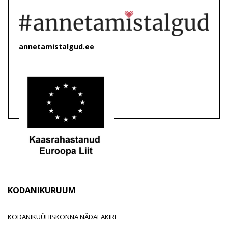
annetamistalgud.ee
KODANIKURUUM
KODANIKUÜHISKONNA NÄDALAKIRI