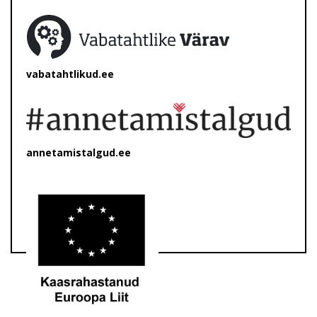
vabatahtlikud.ee
annetamistalgud.ee