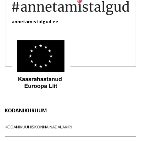
annetamistalgud.ee
KODANIKURUUM
KODANIKUÜHISKONNA NÄDALAKIRI