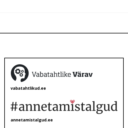
vabatahtlikud.ee
annetamistalgud.ee