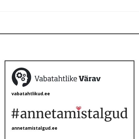
vabatahtlikud.ee
annetamistalgud.ee