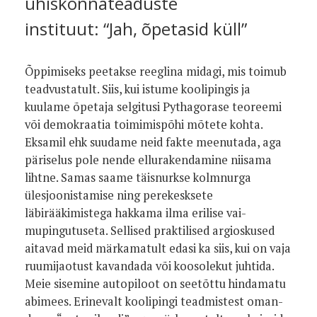
ühiskonnateaduste
instituut: “Jah, õpetasid küll”
Õppimiseks peetakse reeglina mi­dagi, mis toimub
teadvusta­tult. Siis, kui istume koolipingis ja
kuulame õpetaja selgitusi Pythagorase teoreemi
või demokraatia toimimispõhi­ mõtete kohta.
Eksamil ehk suudame neid fakte meenutada, aga
päriselus pole nen­de ellurakendamine niisama
lihtne. Samas saame täisnurkse kolmnurga
ülesjoonistamise ning perekesksete
läbirääkimistega hakkama ilma erilise vai­
mupingutuseta. Sellised praktilised argios­kused
aitavad meid märkamatult edasi ka siis, kui on vaja
ruumijaotust kavandada või koosolekut juhtida.
Meie sisemine autopiloot on seetõttu hindamatu
abimees. Erinevalt koolipingi teadmistest oman­