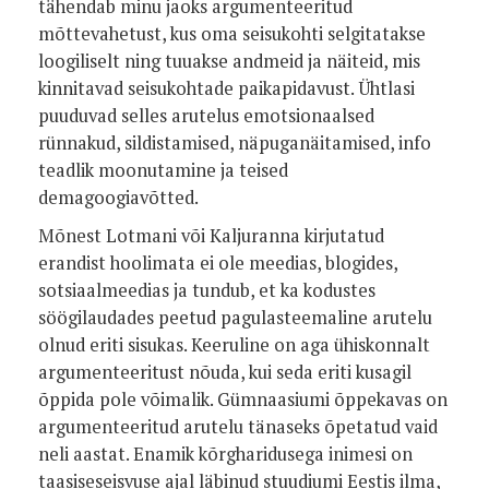
tähendab minu jaoks argumenteeritud
mõttevahe­tust, kus oma seisukohti selgitatakse
loo­giliselt ning tuuakse andmeid ja näiteid, mis
kinnitavad seisukohtade paikapida­vust. Ühtlasi
puuduvad selles arutelus emotsionaalsed
rünnakud, sildistamised, näpuganäitamised, info
teadlik moonuta­mine ja teised
demagoogiavõtted.
Mõnest Lotmani või Kaljuranna kirju­tatud
erandist hoolimata ei ole meedias, blogides,
sotsiaalmeedias ja tundub, et ka kodustes
söögilaudades peetud pagulasteemaline arutelu
olnud eriti sisukas. Keeruline on aga ühiskonnalt
argumenteeritust nõuda, kui seda eriti kusagil
õppida pole võimalik. Gümnaa­siumi õppekavas on
argumenteeritud arutelu tänaseks õpetatud vaid
neli aastat. Enamik kõrgharidusega inimesi on
taas­iseseisvuse ajal läbinud stuudiumi Eestis ilma,