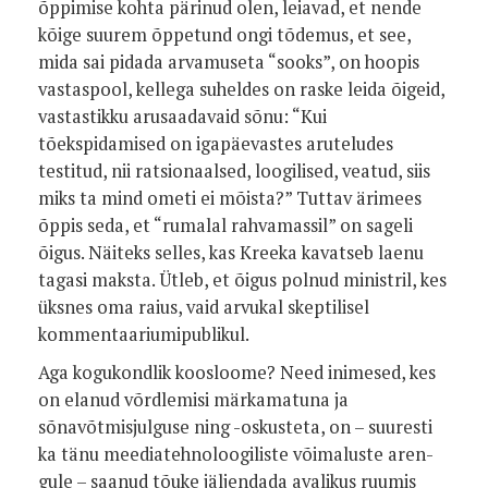
õppimise kohta pärinud olen, leiavad, et nende
kõige suurem õppetund ongi tõdemus, et see,
mida sai pidada arvamu­seta “sooks”, on hoopis
vastaspool, kellega suheldes on raske leida õigeid,
vastastikku arusaadavaid sõnu: “Kui
tõekspidamised on igapäevastes aruteludes
testitud, nii ratsionaalsed, loogilised, veatud, siis
miks ta mind ometi ei mõista?” Tuttav ärimees
õppis seda, et “rumalal rahvamassil” on sageli
õigus. Näiteks selles, kas Kreeka kavatseb laenu
tagasi maksta. Ütleb, et õigus polnud ministril, kes
üksnes oma raius, vaid arvukal skeptilisel
kommen­taariumipublikul.
Aga kogukondlik koosloome? Need inimesed, kes
on elanud võrdlemisi märkamatuna ja
sõnavõtmisjulguse ning -­oskusteta, on – suuresti
ka tänu meediatehnoloogiliste võimaluste aren­
gule – saanud tõuke jäljendada avalikus ruumis