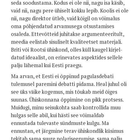
seda soodustama. Kodus ei ole nii, nagu isa käsib,
vaid nii, nagu pere ühiselt kokku lepib. Koolis ei ole
nii, nagu direktor ütleb, vaid kõigil on võimalus
oma põhjendatud arvamusega otsustamises
osaleda. Ettevõtteid juhi­takse argumenteeritult,
meedia eelistab sisuliselt kvaliteetset materjali.
Briti või Rootsi ühiskond, olles küll kaugel kirjel­
datud ideaalist, on erinevates aspektides sellele
palju lähemal kui Eesti praegu.
Ma arvan, et Eesti ei õppinud pagu­lasdebati
tulemusel paremini debatti pidama. Heal juhul oli
see üks väike kogemus, mis tõukab meid õiges
suunas. Ühiskonnana õppimine on pikk protsess.
Muidugi, minu seisukohta saab kontrol­lida muu
hulgas selle abil, kui hästi see võimaldab
ennustada tulevaste sündmus­te kulgu. Ma
ennustan, et järgmine terav ühiskondlik küsimus
tekitab sama suure polariseerumise, sama palju