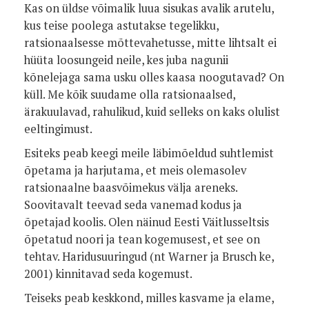
Kas on üldse võimalik luua sisukas avalik arutelu,
kus teise poolega astutakse tegelikku,
ratsionaalsesse mõttevahetusse, mitte lihtsalt ei
hüüta loosungeid neile, kes juba nagunii
kõnelejaga sama usku olles kaasa noogutavad? On
küll. Me kõik suudame olla ratsionaalsed,
ärakuulavad, rahulikud, kuid selleks on kaks olulist
eeltingimust.
Esiteks peab keegi meile läbimõeldud suht­
lemist
õpe­
tama ja harjutama, et
meis olemasolev
ratsionaalne baasvõime­kus välja areneks.
Soovitavalt teevad seda vanemad kodus ja
õpetajad koolis. Olen näinud Eesti Väitlusseltsis
õpetatud noori ja tean kogemusest, et see on
tehtav. Haridusuuringud (nt Warner ja Brusch­ ke,
2001) kinnitavad seda kogemust.
Teiseks peab keskkond, milles kasva­me ja elame,