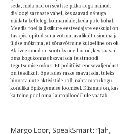
seda, mida nad on seal ise pikka aega näinud:
dialoogi sarnaste vahel, kes saavad näpuga
näidata kellelegi kol­mandale, keda pole kohal.
Meedia toel ja üksikute eestvedajate eeskujul on
tasapisi õpitud sõna võtma, avalikult esinema ja
üldse mõistma, et sõnavõtmine kui selline on ok.
Aktiveerunud on sootuks uued näod, kes saavad
oma kogukonnas kasvatada teistmoodi
tegutsemise oskusi. Et poliitilist eneseväljendust
on teadlikult õpetades raske saavutada, tuleks
hinnata uute aktivistide rolli nähtamatu kogu­
kondliku õpikogemuse loomisel. Küsimus on, kas
ka teine pool oma “autopiloodi“ üle vaatab.
Margo Loor, SpeakSmart: “Jah,