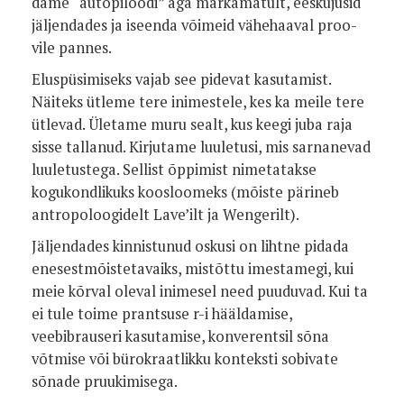
dame “autopiloodi” aga märkamatult, eeskujusid
jäljendades ja iseenda võimeid vähehaaval proo­
vile pan­nes.
Eluspüsimiseks vajab see pidevat kasu­tamist.
Näiteks ütleme tere inimestele, kes ka meile tere
ütlevad. Ületame muru sealt, kus keegi juba raja
sisse tallanud. Kirjutame luuletusi, mis sarnanevad
luuletustega. Sellist õppimist nimetatakse
kogukondlikuks koosloomeks (mõiste pärineb
antropoloogidelt Lave’ilt ja Wen­gerilt).
Jäljendades kinnistunud oskusi on liht­ne pidada
enesestmõistetavaiks, mistõttu imestamegi, kui
meie kõrval oleval inime­sel need puuduvad. Kui ta
ei tule toime prantsuse r­-i hääldamise,
veebibrauseri kasutamise, konverentsil sõna
võtmise või bürokraatlikku konteksti sobivate
sõnade pruukimisega.