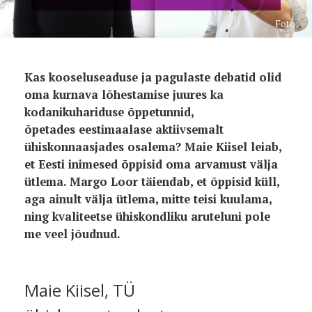
Foto:
Kas kooseluseaduse ja pagulaste debatid olid
oma kurnava lõhestamise juures ka
kodanikuhariduse õppetunnid,
õpetades eestimaalase aktiivsemalt
ühiskonnaasjades osalema? Maie Kiisel leiab,
et Eesti inimesed õppisid oma arvamust välja
ütlema. Margo Loor täiendab, et õppisid küll,
aga ainult välja ütlema, mitte teisi kuulama,
ning kvaliteetse ühiskondliku aruteluni pole
me veel jõudnud.
Maie Kiisel, TÜ