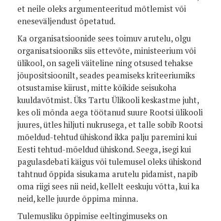
et neile oleks argumenteeritud mõt­lemist või
eneseväljendust õpetatud.
Ka organisatsioonide sees toimuv arutelu, olgu
organisatsiooniks siis ettevõte, ministeerium või
ülikool, on sageli väiteline ning otsused tehakse
jõupositsioonilt, seades peamiseks kritee­riumiks
otsustamise kiirust, mitte kõikide seisukoha
kuuldavõtmist. Üks Tartu Ülikooli keskastme juht,
kes oli mõnda aega töötanud suure Rootsi ülikooli
juu­res, ütles hiljuti nukrusega, et talle sobib Rootsi
mõeldud­-tehtud ühiskond ikka palju paremini kui
Eesti tehtud­-mõeldud ühiskond. Seega, isegi kui
pagulasdebati käigus või tulemusel oleks ühiskond
tahtnud õppida sisukama arutelu pida­mist, napib
oma riigi sees nii neid, kellelt eeskuju võtta, kui ka
neid, kelle juurde õppima minna.
Tulemusliku õppimise eeltingimu­seks on