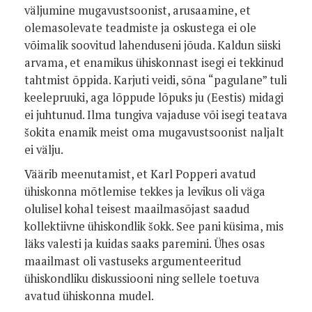
väljumine mugavustsoonist, arusaamine, et
olemasolevate teadmiste ja oskustega ei ole
võimalik soovitud lahenduseni jõuda. Kaldun siiski
arvama, et enamikus ühiskonnast isegi ei tekki­nud
tahtmist õppida. Karjuti veidi, sõna “pagulane” tuli
keelepruuki, aga lõppude lõpuks ju (Eestis) midagi
ei juhtunud. Ilma tungiva vajaduse või isegi teatava
šokita enamik meist oma mugavustsoo­nist naljalt
ei välju.
Väärib meenutamist, et Karl Popperi avatud
ühiskonna mõtlemise tekkes ja levikus oli väga
olulisel kohal teisest maa­ilmasõjast saadud
kollektiivne ühiskond­lik šokk. See pani küsima, mis
läks valesti ja kuidas saaks paremini. Ühes osas
maailmast oli vastuseks argumenteeritud
ühiskondliku diskussiooni ning sellele toetuva
avatud ühiskonna mudel.