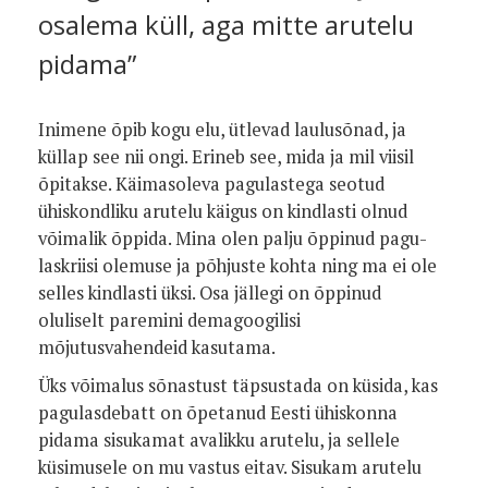
osalema küll, aga mitte arutelu
pidama”
Inimene õpib kogu elu, ütlevad laulusõ­nad, ja
küllap see nii ongi. Erineb see, mida ja mil viisil
õpitakse. Käimasole­va pagulastega seotud
ühiskondliku aru­telu käigus on kindlasti olnud
võimalik õppida. Mina olen palju õppinud pagu­
laskriisi olemuse ja põhjuste kohta ning ma ei ole
selles kindlasti üksi. Osa jällegi on õppinud
oluliselt paremini demagoo­gilisi
mõjutusvahendeid kasutama.
Üks võimalus sõnastust täpsustada on küsida, kas
pagulasdebatt on õpetanud Eesti ühiskonna
pidama sisukamat ava­likku arutelu, ja sellele
küsimusele on mu vastus eitav. Sisukam arutelu