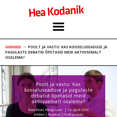
UUDISED
POOLT JA VASTU: KAS KOOSELUSEADUSE JA
PAGULASTE DEBATID ÕPETASID MEID AKTIIVSEMALT
OSALEMA?
Poolt ja vastu: Kas
kooseluseaduse ja pagulaste
debatid õpetasid meid
aktiivsemalt osalema?
Maie Kiisel, Margo Loor
14. aprill 2016
Artikkel
Arvamus
Poolt ja vastu