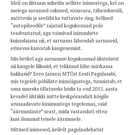
Meil on lihtsam suhelda selliste inimestega, kel on
meiega sarnased oskused, sõnavara, tähendusväli,
mõtte­viis ja seeläbi ka tuttavate ring. Sellised
“autopiloodile” rajatud kogukonnad pole
teadvustatud, aga toimivad inimsuhete
kujundajana nii, et sarnasus lähendab sar­naseid,
erinevus kasvatab kaugenemist.
Mis hetkel aga sarnasuse kogukonnad üksteisest
nii kaugele liikusid, et tekki­nud lõhe märkama
hakkasid? Eero Jan­son MTÜst Eesti Pagulasabi,
mis tege­leb põhiliste inimõigustega, tunnistab, et
oma suureks üllatuseks leidis ta end 2015. aasta
kevadel ühtäkki mitte keskpõrandalt kõigile
arusaadavate küsimustega tegelemas, vaid
“äärmus­laste” seast, mida vastandati ei­tea­
kust ilmunud teisele äärmusele.
Mitmed inimesed, kellelt pagulasdeba­tist