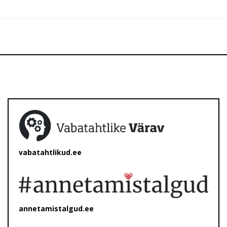
vabatahtlikud.ee
annetamistalgud.ee