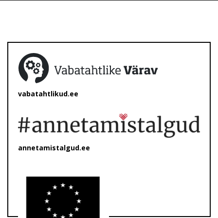
vabatahtlikud.ee
annetamistalgud.ee