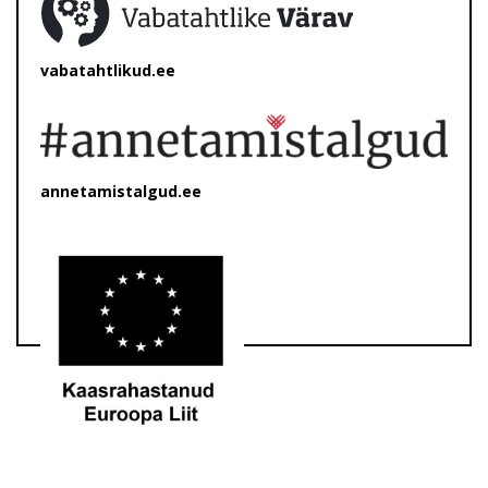
vabatahtlikud.ee
annetamistalgud.ee