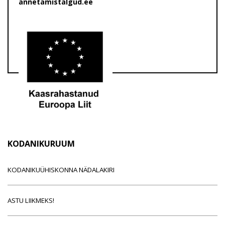
annetamistalgud.ee
KODANIKURUUM
KODANIKUÜHISKONNA NÄDALAKIRI
ASTU LIIKMEKS!