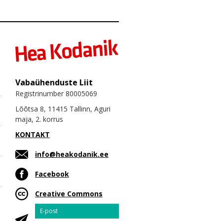
Vabaühenduste Liit
Registrinumber 80005069
Lõõtsa 8, 11415 Tallinn, Aguri
maja, 2. korrus
KONTAKT
info@heakodanik.ee
Facebook
Creative Commons
Email