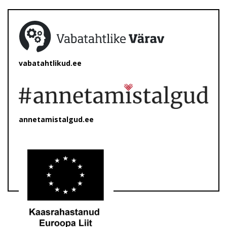
vabatahtlikud.ee
annetamistalgud.ee