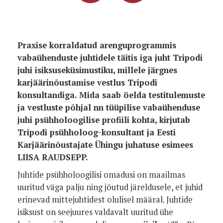
Foto:
Praxise korraldatud arenguprogrammis
vabaühenduste juhtidele täitis iga juht Tripodi
juhi isiksuseküsimustiku, millele järgnes
karjäärinõustamise vestlus Tripodi
konsultandiga. Mida saab öelda testitulemuste
ja vestluste põhjal nn tüüpilise vabaühenduse
juhi psühholoogilise profiili kohta, kirjutab
Tripodi psühholoog-konsultant ja Eesti
Karjäärinõustajate Ühingu juhatuse esimees
LIISA RAUDSEPP.
Juhtide psühholoogilisi omadusi on maailmas
uuritud väga palju ning jõutud järeldusele, et juhid
erinevad mittejuhtidest olulisel määral. Juhtide
isiksust on seejuures valdavalt uuritud ühe