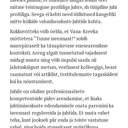
meeles pidada, et osalejate hulgas leidus veel
mitme teistsuguse profiiliga juhte, sh tüüpilise juhi
profiiliga. Seega ei kehti need üldistused kaugeltki
mitte kõikide vabaühenduste juhtide kohta.
Kokkuvõtteks võib öelda, et Vana-Kreeka
mõttetera “Tunne iseennast!” sobib
suurepäraselt ka tänapäevase enesearenduse
konteksti. Areng algab tunnetatud vajadusest
midagi muuta ning võib impulsi saada nii
jalutuskäigust metsas, vestlusest kolleegiga, heast
raamatust või artiklist, testitulemuste tagasisidest
kui ka nõustamisest.
Juhile on oluline professionaalsete
kompetentside pidev arendamine, et lisaks
juhtimisoskuste edendamisele osata paremini ka
iseennast reguleerida ja juhtida. Et suuta vahet
teha, kust jookseb piir enda ja teiste vastutuse
vahel, ning hoida stressitaset mõistlikuna,