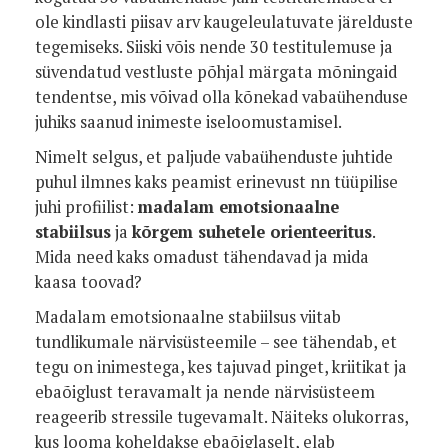
ole kindlasti piisav arv kaugeleulatuvate järelduste
tegemiseks. Siiski võis nende 30 testitulemuse ja
süvendatud vestluste põhjal märgata mõningaid
tendentse, mis võivad olla kõnekad vabaühenduse
juhiks saanud inimeste iseloomustamisel.
Nimelt selgus, et paljude vabaühenduste juhtide
puhul ilmnes kaks peamist erinevust nn tüüpilise
juhi profiilist:
madalam emotsionaalne
stabiilsus
ja
kõrgem suhetele orienteeritus
.
Mida need kaks omadust tähendavad ja mida
kaasa toovad?
Madalam emotsionaalne stabiilsus viitab
tundlikumale närvisüsteemile – see tähendab, et
tegu on inimestega, kes tajuvad pinget, kriitikat ja
ebaõiglust teravamalt ja nende närvisüsteem
reageerib stressile tugevamalt. Näiteks olukorras,
kus looma koheldakse ebaõiglaselt, elab