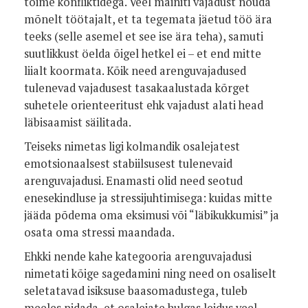
toime konfliktidega. Veel mainiti vajadust nõuda
mõnelt töötajalt, et ta tegemata jäetud töö ära
teeks (selle asemel et see ise ära teha), samuti
suutlikkust öelda õigel hetkel ei – et end mitte
liialt koormata. Kõik need arenguvajadused
tulenevad vajadusest tasakaalustada kõrget
suhetele orienteeritust ehk vajadust alati head
läbisaamist säilitada.
Teiseks nimetas ligi kolmandik osalejatest
emotsionaalsest stabiilsusest tulenevaid
arenguvajadusi. Enamasti olid need seotud
enesekindluse ja stressijuhtimisega: kuidas mitte
jääda põdema oma eksimusi või “läbikukkumisi” ja
osata oma stressi maandada.
Ehkki nende kahe kategooria arenguvajadusi
nimetati kõige sagedamini ning need on osaliselt
seletatavad isiksuse baasomadustega, tuleb