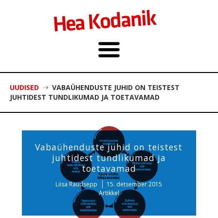
UUDISED
VABAÜHENDUSTE JUHID ON TEISTEST
JUHTIDEST TUNDLIKUMAD JA TOETAVAMAD
Vabaühenduste juhid on teistest
juhtidest tundlikumad ja
toetavamad
Liisa Raudsepp
15. detsember 2015
Artikkel