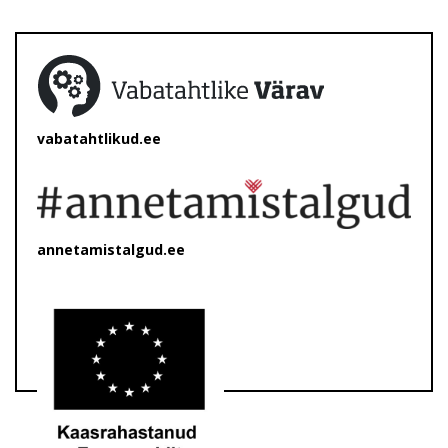
vabatahtlikud.ee
annetamistalgud.ee