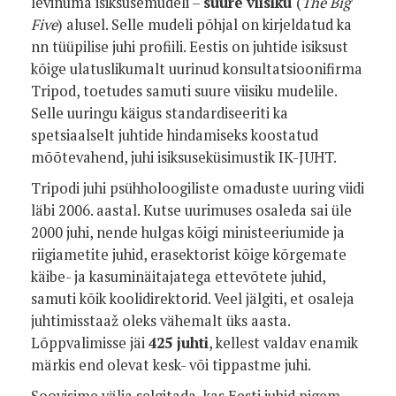
levinuma isiksusemudeli –
suure viisiku
(
The Big
Five
) alusel. Selle mudeli põhjal on kirjeldatud ka
nn tüüpilise juhi profiili. Eestis on juhtide isiksust
kõige ulatuslikumalt uurinud konsultatsioonifirma
Tripod, toetudes samuti suure viisiku mudelile.
Selle uuringu käigus standardiseeriti ka
spetsiaalselt juhtide hindamiseks koostatud
mõõtevahend, juhi isiksuseküsimustik IK-JUHT.
Tripodi juhi psühholoogiliste omaduste uuring viidi
läbi 2006. aastal. Kutse uurimuses osaleda sai üle
2000 juhi, nende hulgas kõigi ministeeriumide ja
riigiametite juhid, erasektorist kõige kõrgemate
käibe- ja kasuminäitajatega ettevõtete juhid,
samuti kõik koolidirektorid. Veel jälgiti, et osaleja
juhtimisstaaž oleks vähemalt üks aasta.
Lõppvalimisse jäi
425 juhti
, kellest valdav enamik
märkis end olevat kesk- või tippastme juhi.