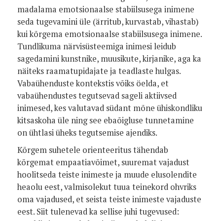
madalama emotsionaalse stabiilsusega inimene
seda tugevamini üle (ärritub, kurvastab, vihastab)
kui kõrgema emotsionaalse stabiilsusega inimene.
Tundlikuma närvisüsteemiga inimesi leidub
sagedamini kunstnike, muusikute, kirjanike, aga ka
näiteks raamatupidajate ja teadlaste hulgas.
Vabaühenduste kontekstis võiks öelda, et
vabaühendustes tegutsevad sageli aktiivsed
inimesed, kes valutavad südant mõne ühiskondliku
kitsaskoha üle ning see ebaõigluse tunnetamine
on ühtlasi üheks tegutsemise ajendiks.
Kõrgem suhetele orienteeritus tähendab
kõrgemat empaatiavõimet, suuremat vajadust
hoolitseda teiste inimeste ja muude elusolendite
heaolu eest, valmisolekut tuua teinekord ohvriks
oma vajadused, et seista teiste inimeste vajaduste
eest. Siit tulenevad ka sellise juhi tugevused: