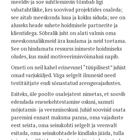
meeldiv ja soe suhtlemisviis tõmbab ligi
vabatahtlikke, kes soovivad projektides osaleda;
see aitab meeskonda luua ja kokku siduda; see on
aluseks heade suhete hoidmisele partnerite ja
klientidega. Sõbralik juht on alati valmis oma
meeskonnaliikmeid ära kuulama ja neid toetama.
See on hindamatu ressurss inimeste hoidmiseks
oludes, kus muid motiveerimisvõimalusi napib.
Ometi on neil kahel erinevusel “tüüpilisest” juhist
omad varjuküljed. Väga selgelt ilmnesid need
testitäitjate endi sõnastatud arenguvajadustes.
Esiteks, üle poolte osalejatest nimetas, et soovib
edendada enesekehtestamise oskusi, samuti
mõjutamis- ja veenmisoskusi. Juhid soovisid osata
paremini ennast maksma panna, oma vajaduste
eest seista, oma seisukohti selgelt ja veenvalt
esitada, oma seisukohtadele kindlaks jääda, tulla