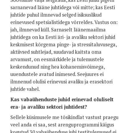
Soovisime välja selgitada, kas Eesti juhid pigem
sarnanevad lääne juhtidega või mitte; kas Eesti
juhtide puhul ilmnevad selged isiksuslikud
erinevused spetsialistidega võrreldes. Vastus on:
jah, ilmnevad küll. Sarnaselt läänemaailma
juhtidega on ka Eesti äri- ja avaliku sektori juhid
keskmisest kõrgema pinge- ja stressitaluvusega,
aktiivsed suhtlejad, suudavad kaitsta oma
arvamust, on eesmärkidele ja tulemustele
keskendunud ning hea kohanemisvõimega,
uuendustele avatud inimesed. Seejuures ei
ilmnenud olulisi erinevusi avaliku ja erasektori
juhtide vahel.
Kas vabaühenduste juhid erinevad oluliselt
era- ja avaliku sektori juhtidest?
Sellele küsimusele me tõsikindlat vastust praegu
veel anda ei saa, sest arenguprogrammi käigus
kogutud 30 vabaühenduse juhi testitulemused ei