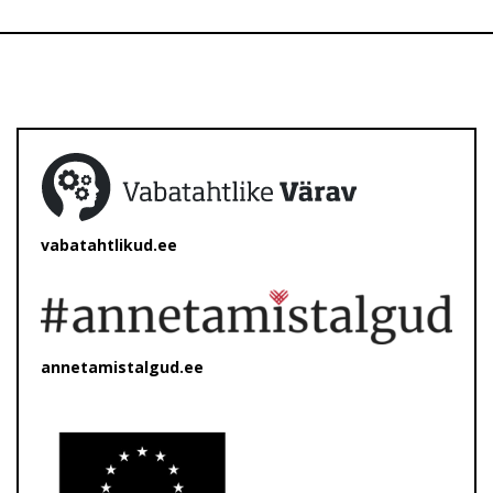
vabatahtlikud.ee
annetamistalgud.ee