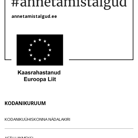
annetamistalgud.ee
KODANIKURUUM
KODANIKUÜHISKONNA NÄDALAKIRI
ASTU LIIKMEKS!