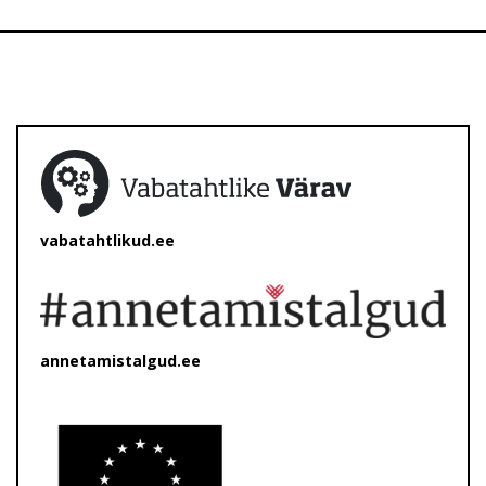
vabatahtlikud.ee
annetamistalgud.ee