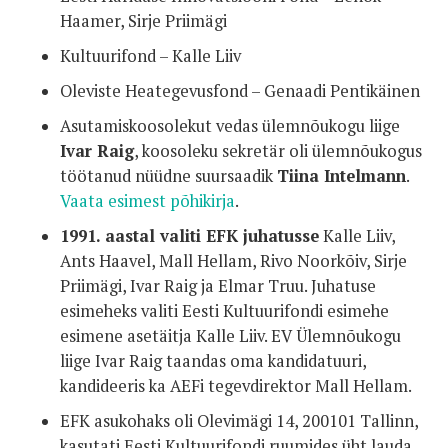
Haamer, Sirje Priimägi
Kultuurifond – Kalle Liiv
Oleviste Heategevusfond – Genaadi Pentikäinen
Asutamiskoosolekut vedas ülemnõukogu liige
Ivar Raig
, koosoleku sekretär oli ülemnõukogus
töötanud nüüdne suursaadik
Tiina Intelmann
.
Vaata esimest põhikirja
.
1991. aastal valiti EFK juhatusse
Kalle Liiv,
Ants Haavel, Mall Hellam, Rivo Noorkõiv, Sirje
Priimägi, Ivar Raig ja Elmar Truu. Juhatuse
esimeheks valiti Eesti Kultuurifondi esimehe
esimene asetäitja Kalle Liiv. EV Ülemnõukogu
liige Ivar Raig taandas oma kandidatuuri,
kandideeris ka AEFi tegevdirektor Mall Hellam.
EFK asukohaks oli Olevimägi 14, 200101 Tallinn,
kasutati Eesti Kultuurifondi ruumides üht lauda.