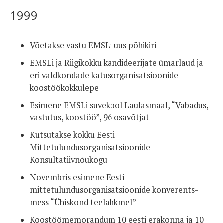
1999
Võetakse vastu EMSLi uus põhikiri
EMSLi ja Riigikokku kandideerijate ümarlaud ja
eri valdkondade katusorganisatsioonide
koostöökokkulepe
Esimene EMSLi suvekool Laulasmaal, “Vabadus,
vastutus, koostöö”, 96 osavõtjat
Kutsutakse kokku Eesti
Mittetulundusorganisatsioonide
Konsultatiivnõukogu
Novembris esimene Eesti
mittetulundusorganisatsioonide konverents-
mess “Ühiskond teelahkmel”
Koostöömemorandum 10 eesti erakonna ja 10