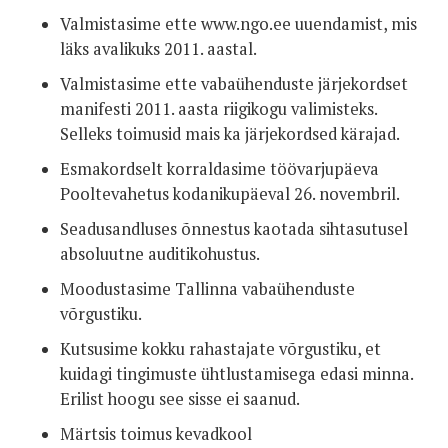
Valmistasime ette www.ngo.ee uuendamist, mis
läks avalikuks 2011. aastal.
Valmistasime ette vabaühenduste järjekordset
manifesti 2011. aasta riigikogu valimisteks.
Selleks toimusid mais ka järjekordsed kärajad.
Esmakordselt korraldasime töövarjupäeva
Pooltevahetus kodanikupäeval 26. novembril.
Seadusandluses õnnestus kaotada sihtasutusel
absoluutne auditikohustus.
Moodustasime Tallinna vabaühenduste
võrgustiku.
Kutsusime kokku rahastajate võrgustiku, et
kuidagi tingimuste ühtlustamisega edasi minna.
Erilist hoogu see sisse ei saanud.
Märtsis toimus kevadkool