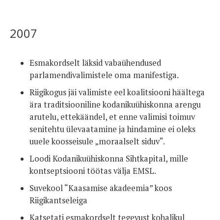
2007
Esmakordselt läksid vabaühendused
parlamendivalimistele oma manifestiga.
Riigikogus jäi valimiste eel koalitsiooni häältega
ära traditsiooniline kodanikuühiskonna arengu
arutelu, ettekäändel, et enne valimisi toimuv
senitehtu ülevaatamine ja hindamine ei oleks
uuele koosseisule „moraalselt siduv“.
Loodi Kodanikuühiskonna Sihtkapital, mille
kontseptsiooni töötas välja EMSL.
Suvekool “Kaasamise akadeemia” koos
Riigikantseleiga
Katsetati esmakordselt tegevust kohalikul