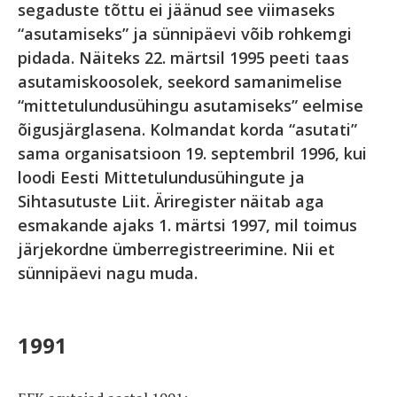
segaduste tõttu ei jäänud see viimaseks
“asutamiseks” ja sünnipäevi võib rohkemgi
pidada. Näiteks 22. märtsil 1995 peeti taas
asutamiskoosolek, seekord samanimelise
“mittetulundusühingu asutamiseks” eelmise
õigusjärglasena. Kolmandat korda “asutati”
sama organisatsioon 19. septembril 1996, kui
loodi Eesti Mittetulundusühingute ja
Sihtasutuste Liit. Äriregister näitab aga
esmakande ajaks 1. märtsi 1997, mil toimus
järjekordne ümberregistreerimine. Nii et
sünnipäevi nagu muda.
1991