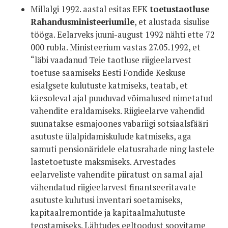
Millalgi 1992. aastal esitas EFK
toetustaotluse
Rahandusministeeriumile
, et alustada sisulise
tööga. Eelarveks juuni-august 1992 nähti ette 72
000 rubla. Ministeerium vastas 27.05.1992, et
“läbi vaadanud Teie taotluse riigieelarvest
toetuse saamiseks Eesti Fondide Keskuse
esialgsete kulutuste katmiseks, teatab, et
käesoleval ajal puuduvad võimalused nimetatud
vahendite eraldamiseks. Riigieelarve vahendid
suunatakse esmajoones vabariigi sotsiaalsfääri
asutuste ülalpidamiskulude katmiseks, aga
samuti pensionäridele elatusrahade ning lastele
lastetoetuste maksmiseks. Arvestades
eelarveliste vahendite piiratust on samal ajal
vähendatud riigieelarvest finantseeritavate
asutuste kulutusi inventari soetamiseks,
kapitaalremontide ja kapitaalmahutuste
teostamiseks. Lähtudes eeltoodust soovitame