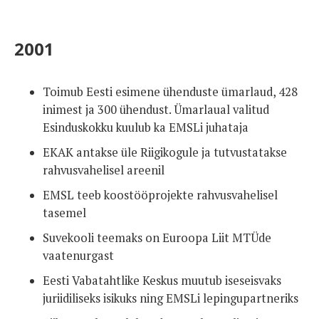
2001
Toimub Eesti esimene ühenduste ümarlaud, 428
inimest ja 300 ühendust. Ümarlaual valitud
Esinduskokku kuulub ka EMSLi juhataja
EKAK antakse üle Riigikogule ja tutvustatakse
rahvusvahelisel areenil
EMSL teeb koostööprojekte rahvusvahelisel
tasemel
Suvekooli teemaks on Euroopa Liit MTÜde
vaatenurgast
Eesti Vabatahtlike Keskus muutub iseseisvaks
juriidiliseks isikuks ning EMSLi lepingupartneriks