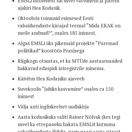
EMSLi infolehest sai suvel värvilisem ja parem
ajakiri Hea Kodanik.
Oktoobris toimusid esimesed Eesti
vabaühenduste kärajad teemal “Mida EKAK on
meile andnud?”, osales 185 inimest.
Algas EMSLi üks pikemaid projekte “Paremad
poliitikad” koostöös Praxisega
Riigikogu otsustas, et ka MTÜde aastaaruanded
hakkavad edaspidi äriregistrile minema.
Käivitus Hea Kodaniku ajaveeb
Suvekoolis “Juhiks kasvamine” osales ca 150
inimest
Välja anti ingliskeelset uudiskirja
Aasta kodanikuks valiti Rainer Nõlvak (kes tegi
suvel ka ettepaneku hakata EMSLit kutsuma
vabaühenduste liiduks, nagu paari aasta pärast