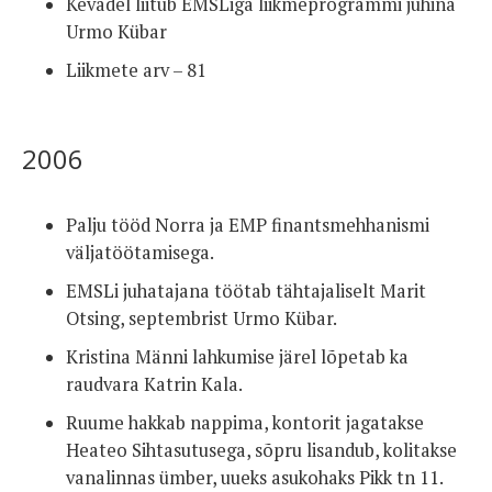
Kevadel liitub EMSLiga liikmeprogrammi juhina
Urmo Kübar
Liikmete arv – 81
2006
Palju tööd Norra ja EMP finantsmehhanismi
väljatöötamisega.
EMSLi juhatajana töötab tähtajaliselt Marit
Otsing, septembrist Urmo Kübar.
Kristina Männi lahkumise järel lõpetab ka
raudvara Katrin Kala.
Ruume hakkab nappima, kontorit jagatakse
Heateo Sihtasutusega, sõpru lisandub, kolitakse
vanalinnas ümber, uueks asukohaks Pikk tn 11.