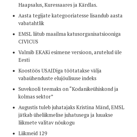
Haapsalus, Kuressaares ja Kärdlas.
Aasta tegijate kategooriatesse lisandub aasta
vabatahtlik
EMSL liitub maailma katusorganisatsiooniga
CIVICUS
Valmib EKAKi esimene versioon, arutelud üle
Eesti
Koostöös USAIDiga töötatakse välja
vabaühenduste elujõulisuse indeks
Suvekooli teemaks on “Kodanikeühiskond ja
kolmas sektor”
Augustis tuleb juhatajaks Kristina Mänd, EMSL
jätkab üheliikmelise juhatusega ja luuakse
liikmete valitav nõukogu
Liikmeid 129