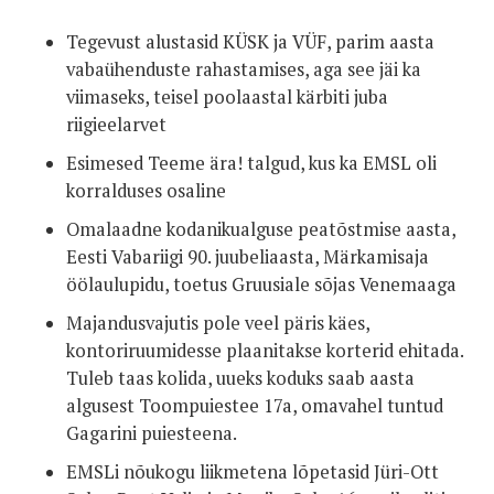
Tegevust alustasid KÜSK ja VÜF, parim aasta
vabaühenduste rahastamises, aga see jäi ka
viimaseks, teisel poolaastal kärbiti juba
riigieelarvet
Esimesed Teeme ära! talgud, kus ka EMSL oli
korralduses osaline
Omalaadne kodanikualguse peatõstmise aasta,
Eesti Vabariigi 90. juubeliaasta, Märkamisaja
öölaulupidu, toetus Gruusiale sõjas Venemaaga
Majandusvajutis pole veel päris käes,
kontoriruumidesse plaanitakse korterid ehitada.
Tuleb taas kolida, uueks koduks saab aasta
algusest Toompuiestee 17a, omavahel tuntud
Gagarini puiesteena.
EMSLi nõukogu liikmetena lõpetasid Jüri-Ott