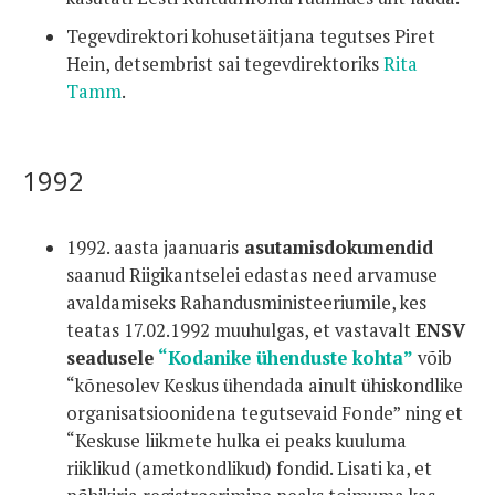
Tegevdirektori kohusetäitjana tegutses Piret
Hein, detsembrist sai tegevdirektoriks
Rita
Tamm
.
1992
1992. aasta jaanuaris
asutamisdokumendid
saanud Riigikantselei edastas need arvamuse
avaldamiseks Rahandusministeeriumile, kes
teatas 17.02.1992 muuhulgas, et vastavalt
ENSV
seadusele
“Kodanike ühenduste kohta”
võib
“kõnesolev Keskus ühendada ainult ühiskondlike
organisatsioonidena tegutsevaid Fonde” ning et
“Keskuse liikmete hulka ei peaks kuuluma
riiklikud (ametkondlikud) fondid. Lisati ka, et