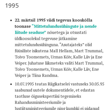
1995
22. märtsil 1995 viidi tegevus kooskõlla
toonase
“Mittetulundusühingute ja nende
liitude seaduse”
nõuetega ja otsustati
üldkoosolekul tegevuse jätkamine
mittetulundusühinguna. “Asutajateks” olid
füüsiliste isikutena Mall Hellam, Mart Trummal,
Toivo Toomemets, Urmas Kõiv, Kalle Liiv ja Ene
Veiper. Juhatuse liikmeteks valiti Mart Trummal,
Toivo Toomemets, Urmas Kõiv, Kalle Liiv, Ene
Veiper ja Tiina Randma.
10.07.1995 teatas Riigikatselei vastuseks 30.05.95
saabunud uutele dokumentidele, et edastas
taotluse õigusekspertiisi tegemiseks
Rahandusministeeriumile ja
Justiitsministeeriumile ning kumbki ei pidanud