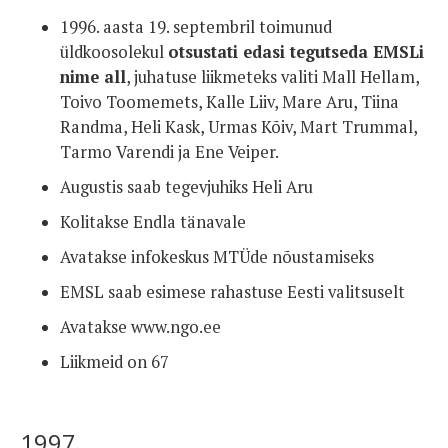
1996. aasta 19. septembril toimunud
üldkoosolekul
otsustati edasi tegutseda EMSLi
nime all
, juhatuse liikmeteks valiti Mall Hellam,
Toivo Toomemets, Kalle Liiv, Mare Aru, Tiina
Randma, Heli Kask, Urmas Kõiv, Mart Trummal,
Tarmo Varendi ja Ene Veiper.
Augustis saab tegevjuhiks Heli Aru
Kolitakse Endla tänavale
Avatakse infokeskus MTÜde nõustamiseks
EMSL saab esimese rahastuse Eesti valitsuselt
Avatakse www.ngo.ee
Liikmeid on 67
1997