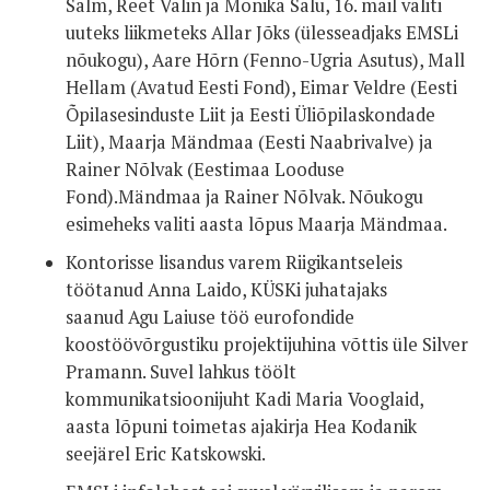
Salm, Reet Valin ja Monika Salu, 16. mail valiti
uuteks liikmeteks Allar Jõks (ülesseadjaks EMSLi
nõukogu), Aare Hõrn (Fenno-Ugria Asutus), Mall
Hellam (Avatud Eesti Fond), Eimar Veldre (Eesti
Õpilasesinduste Liit ja Eesti Üliõpilaskondade
Liit), Maarja Mändmaa (Eesti Naabrivalve) ja
Rainer Nõlvak (Eestimaa Looduse
Fond).Mändmaa ja Rainer Nõlvak. Nõukogu
esimeheks valiti aasta lõpus Maarja Mändmaa.
Kontorisse lisandus varem Riigikantseleis
töötanud Anna Laido, KÜSKi juhatajaks
saanud Agu Laiuse töö eurofondide
koostöövõrgustiku projektijuhina võttis üle Silver
Pramann. Suvel lahkus töölt
kommunikatsioonijuht Kadi Maria Vooglaid,
aasta lõpuni toimetas ajakirja Hea Kodanik
seejärel Eric Katskowski.