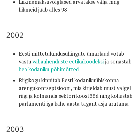
Liikmemaksuvõlglased arvatakse välja ning
liikmeid jääb alles 98
2002
Eesti mittetulundusühingute ümarlaud võtab
vastu
vabaühenduste eetikakoodeksi
ja sõnastab
hea kodaniku põhimõtted
Riigikogu kinnitab Eesti kodanikuühiskonna
arengukontseptsiooni, mis kirjeldab must valgel
riigi ja kolmanda sektori koostööd ning kohustab
parlamenti iga kahe aasta tagant asja arutama
2003