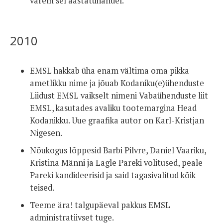
varem sel aastatuhandel.
2010
EMSL hakkab üha enam vältima oma pikka
ametlikku nime ja jõuab Kodaniku(e)ühenduste
Liidust EMSL vaikselt nimeni Vabaühenduste liit
EMSL, kasutades avaliku tootemargina Head
Kodanikku. Uue graafika autor on Karl-Kristjan
Nigesen.
Nõukogus lõppesid Barbi Pilvre, Daniel Vaariku,
Kristina Männi ja Lagle Pareki volitused, peale
Pareki kandideerisid ja said tagasivalitud kõik
teised.
Teeme ära! talgupäeval pakkus EMSL
administratiivset tuge.