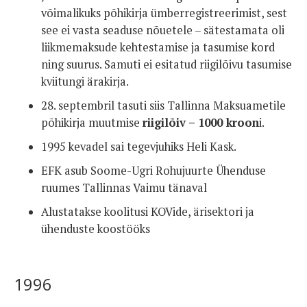
võimalikuks põhikirja ümberregistreerimist, sest
see ei vasta seaduse nõuetele – sätestamata oli
liikmemaksude kehtestamise ja tasumise kord
ning suurus. Samuti ei esitatud riigilõivu tasumise
kviitungi ärakirja.
28. septembril tasuti siis Tallinna Maksuametile
põhikirja muutmise
riigilõiv – 1000 kroon
i.
1995 kevadel sai tegevjuhiks Heli Kask.
EFK asub Soome-Ugri Rohujuurte Ühenduse
ruumes Tallinnas Vaimu tänaval
Alustatakse koolitusi KOVide, ärisektori ja
ühenduste koostööks
1996