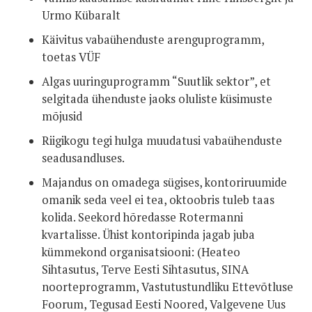
Urmo Kübaralt
Käivitus vabaühenduste arenguprogramm,
toetas VÜF
Algas uuringuprogramm “Suutlik sektor”, et
selgitada ühenduste jaoks oluliste küsimuste
mõjusid
Riigikogu tegi hulga muudatusi vabaühenduste
seadusandluses.
Majandus on omadega sügises, kontoriruumide
omanik seda veel ei tea, oktoobris tuleb taas
kolida. Seekord hõredasse Rotermanni
kvartalisse. Ühist kontoripinda jagab juba
kümmekond organisatsiooni: (Heateo
Sihtasutus, Terve Eesti Sihtasutus, SINA
noorteprogramm, Vastutustundliku Ettevõtluse
Foorum, Tegusad Eesti Noored, Valgevene Uus