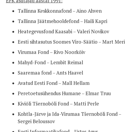
EFK asutajad aastal 1991:
Tallinna Keskkonnafond – Aino Ahven
Tallinna Jäätmehooldefond – Haili Kapri
Heategevusfond Kaasabi – Valeri Novikov
Eesti sihtasutus Soomes Viro-Säätio – Mart Meri
Virumaa Fond – Rivo Noorkõiv
Mahyd-Fond – Lembit Reimal
Saaremaa fond – Ants Haavel
Avatud Eesti Fond – Mall Hellam
Peretoetusühendus Humane – Elmar Truu
Kiviõli Tšernobõli Fond – Matti Perle
Kohtla-Järve ja Ida-Virumaa Tšernobõli Fond –
Sergei Beloussov
Eesti Informaatikafond – Ustus Agur