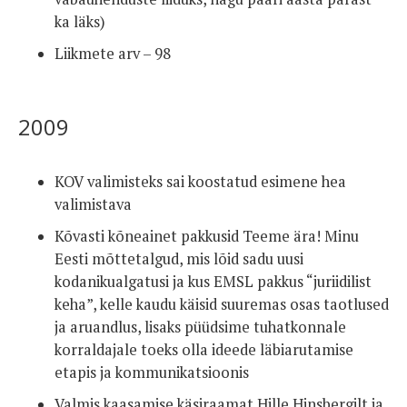
ka läks)
Liikmete arv – 98
2009
KOV valimisteks sai koostatud esimene hea
valimistava
Kõvasti kõneainet pakkusid Teeme ära! Minu
Eesti mõttetalgud, mis lõid sadu uusi
kodanikualgatusi ja kus EMSL pakkus “juriidilist
keha”, kelle kaudu käisid suuremas osas taotlused
ja aruandlus, lisaks püüdsime tuhatkonnale
korraldajale toeks olla ideede läbiarutamise
etapis ja kommunikatsioonis
Valmis kaasamise käsiraamat Hille Hinsbergilt ja