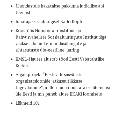
Ühendustele hakatakse pakkuma juriidilise abi
teenust
Juhatajaks saab sügisel Kadri Kopli
Koostöös Humanitaarinstituudi ja
Rahvusvaheliste Sotsiaaluuringute Instituudiga
viiakse läbi mittetulundusühingute ja
sihtasutuste üle-eestiline uuring
EMSL-i juures alustab tööd Eesti Vabatahtlike
Keskus
Algab projekt “Eesti valitsusväliste
organisatsioonide jätkusuutlikkuse
tugevdamine”, mille kaudu nõustatakse ühendusi
üle Eesti ja mis paneb aluse EKAKi loomisele
Liikmeid 101