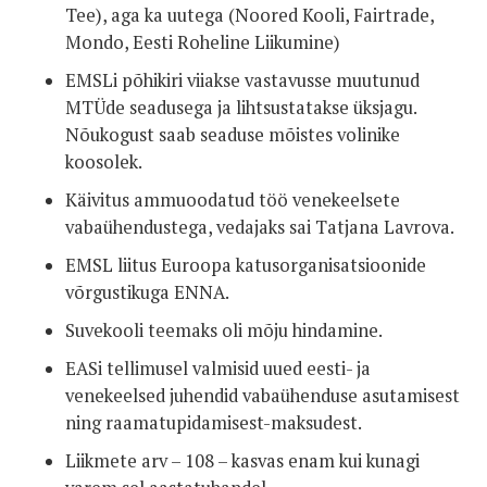
Tee), aga ka uutega (Noored Kooli, Fairtrade,
Mondo, Eesti Roheline Liikumine)
EMSLi põhikiri viiakse vastavusse muutunud
MTÜde seadusega ja lihtsustatakse üksjagu.
Nõukogust saab seaduse mõistes volinike
koosolek.
Käivitus ammuoodatud töö venekeelsete
vabaühendustega, vedajaks sai Tatjana Lavrova.
EMSL liitus Euroopa katusorganisatsioonide
võrgustikuga ENNA.
Suvekooli teemaks oli mõju hindamine.
EASi tellimusel valmisid uued eesti- ja
venekeelsed juhendid vabaühenduse asutamisest
ning raamatupidamisest-maksudest.
Liikmete arv – 108 – kasvas enam kui kunagi