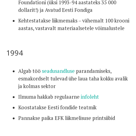
Foundationi (üksi 1993-94 aastateks 35 000
dollarit!) ja Avatud Eesti Fondiga
Kehtestatakse liikmemaks – vähemalt 100 krooni
aastas, vastavalt materiaalsetele võimalustele
1994
Algab töö
seadusandluse
parandamiseks,
esmakordselt tulevad ühe laua taha kokku avalik
ja kolmas sektor
Ilmuma hakkab regulaarne
infoleht
Koostatakse Eesti fondide teatmik
Pannakse paika EFK liikmelisuse printsiibid