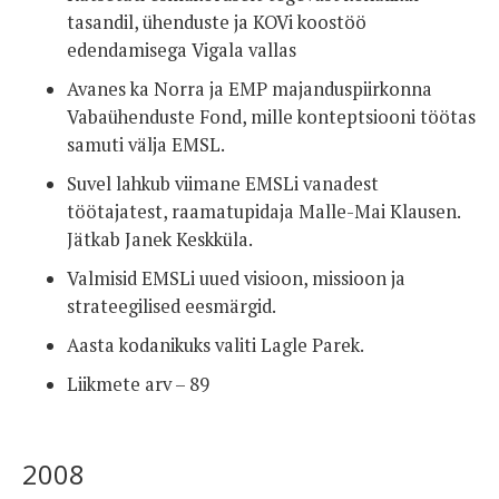
tasandil, ühenduste ja KOVi koostöö
edendamisega Vigala vallas
Avanes ka Norra ja EMP majanduspiirkonna
Vabaühenduste Fond, mille konteptsiooni töötas
samuti välja EMSL.
Suvel lahkub viimane EMSLi vanadest
töötajatest, raamatupidaja Malle-Mai Klausen.
Jätkab Janek Keskküla.
Valmisid EMSLi uued visioon, missioon ja
strateegilised eesmärgid.
Aasta kodanikuks valiti Lagle Parek.
Liikmete arv – 89
2008