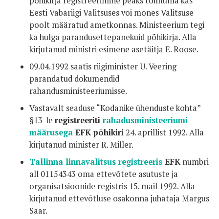
põhikirja registreerimine peaks toimuma kas
Eesti Vabariigi Valitsuses või mõnes Valitsuse
poolt määratud ametkonnas. Ministeerium tegi
ka hulga parandusettepanekuid põhikirja. Alla
kirjutanud ministri esimene asetäitja E. Roose.
09.04.1992 saatis riigiminister U. Veering
parandatud dokumendid
rahandusministeeriumisse.
Vastavalt seaduse “Kodanike ühenduste kohta”
§13-le
registreeriti
rahadusministeeriumi
määrusega
EFK põhikiri
24. aprillist 1992. Alla
kirjutanud minister R. Miller.
Tallinna linnavalitsus registreeris
EFK
numbri
all 01154343 oma ettevõtete asutuste ja
organisatsioonide registris 15. mail 1992. Alla
kirjutanud ettevõtluse osakonna juhataja Margus
Saar.