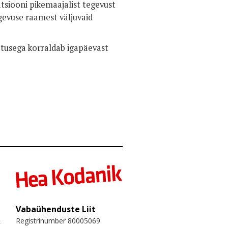
tsiooni pikemaajalist tegevust
gevuse raamest väljuvaid
atusega korraldab igapäevast
Vabaühenduste Liit
Registrinumber 80005069