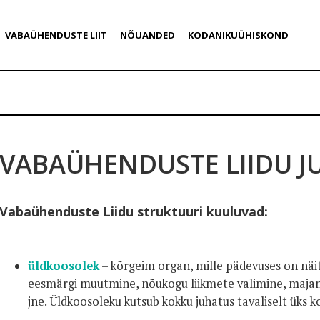
VABAÜHENDUSTE LIIT
NÕUANDED
KODANIKUÜHISKOND
VABAÜHENDUSTE LIIDU J
Vabaühenduste Liidu struktuuri kuuluvad:
üldkoosolek
– kõrgeim organ, mille pädevuses on näi
eesmärgi muutmine, nõukogu liikmete valimine, maja
jne. Üldkoosoleku kutsub kokku juhatus tavaliselt üks k