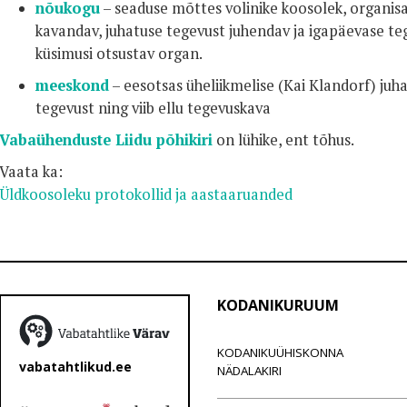
nõukogu
– seaduse mõttes volinike koosolek, organisa
kavandav, juhatuse tegevust juhendav ja igapäevase te
küsimusi otsustav organ.
meeskond
– eesotsas üheliikmelise (Kai Klandorf) juh
tegevust ning viib ellu tegevuskava
Vabaühenduste Liidu põhikiri
on lühike, ent tõhus.
Vaata ka:
Üldkoosoleku protokollid ja aastaaruanded
KODANIKURUUM
KODANIKUÜHISKONNA
vabatahtlikud.ee
NÄDALAKIRI