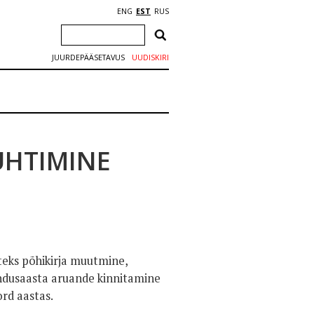
ENG
EST
RUS
JUURDEPÄÄSETAVUS
UUDISKIRI
UHTIMINE
teks põhikirja muutmine,
ndusaasta aruande kinnitamine
ord aastas.