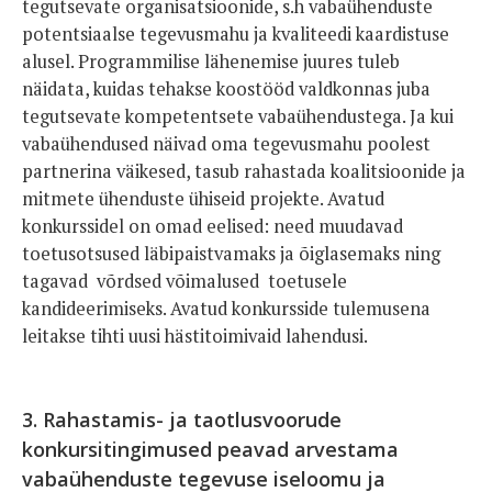
tegutsevate organisatsioonide, s.h vabaühenduste
potentsiaalse tegevusmahu ja kvaliteedi kaardistuse
alusel. Programmilise lähenemise juures tuleb
näidata, kuidas tehakse koostööd valdkonnas juba
tegutsevate kompetentsete vabaühendustega. Ja kui
vabaühendused näivad oma tegevusmahu poolest
partnerina väikesed, tasub rahastada koalitsioonide ja
mitmete ühenduste ühiseid projekte. Avatud
konkurssidel on omad eelised: need muudavad
toetusotsused läbipaistvamaks ja õiglasemaks ning
tagavad võrdsed võimalused toetusele
kandideerimiseks. Avatud konkursside tulemusena
leitakse tihti uusi hästitoimivaid lahendusi.
3. Rahastamis- ja taotlusvoorude
konkursitingimused peavad arvestama
vabaühenduste tegevuse iseloomu ja