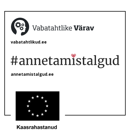
vabatahtlikud.ee
annetamistalgud.ee