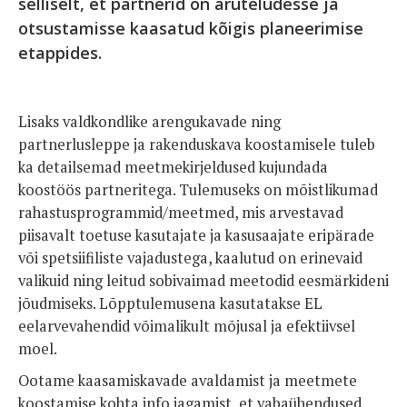
selliselt, et partnerid on aruteludesse ja
otsustamisse kaasatud kõigis planeerimise
etappides.
Lisaks valdkondlike arengukavade ning
partnerlusleppe ja rakenduskava koostamisele tuleb
ka detailsemad meetmekirjeldused kujundada
koostöös partneritega. Tulemuseks on mõistlikumad
rahastusprogrammid/meetmed, mis arvestavad
piisavalt toetuse kasutajate ja kasusaajate eripärade
või spetsiifiliste vajadustega, kaalutud on erinevaid
valikuid ning leitud sobivaimad meetodid eesmärkideni
jõudmiseks. Lõpptulemusena kasutatakse EL
eelarvevahendid võimalikult mõjusal ja efektiivsel
moel.
Ootame kaasamiskavade avaldamist ja meetmete
koostamise kohta info jagamist, et vabaühendused,