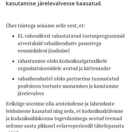
kasutamise järelevalvesse kaasatud.
Ühes teistega seisame selle eest, et:
EL vahenditest rahastatavad toetusprogrammid
arvestaksid vabaühenduste panustega
eesmärkideni jõudmisel
rahastamine oleks kodanikualgatuslikele
organisatsioonidele avatud ja kättesaadav
vabaühendustel oleks partnerina tunnustatud
positsioon toetuste suunamises ja kasutamise
järelevalves
Eelkõige soovime olla aruteludesse ja lahenduste
leidmisesse kaasatud ning seda, et kodanikuaktiivsuse
ja kodanikuühiskonna tugevdamisega seotud teemad
seitsme aasta pikkusel eelarveperioodil tähelepanuta