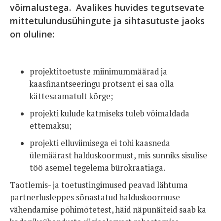
võimalustega. Avalikes huvides tegutsevate
mittetulundusühingute ja sihtasutuste jaoks
on oluline:
projektitoetuste miinimummäärad ja
kaasfinantseeringu protsent ei saa olla
kättesaamatult kõrge;
projekti kulude katmiseks tuleb võimaldada
ettemaksu;
projekti elluviimisega ei tohi kaasneda
ülemäärast halduskoormust, mis sunniks sisulise
töö asemel tegelema bürokraatiaga.
Taotlemis- ja toetustingimused peavad lähtuma
partnerlusleppes sõnastatud halduskoormuse
vähendamise põhimõtetest, häid näpunäiteid saab ka