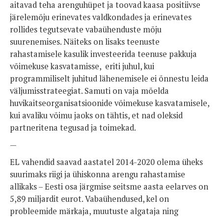
aitavad teha arenguhüpet ja toovad kaasa positiivse
järelemõju erinevates valdkondades ja erinevates
rollides tegutsevate vabaühenduste mõju
suurenemises. Näiteks on lisaks teenuste
rahastamisele kasulik investeerida teenuse pakkuja
võimekuse kasvatamisse, eriti juhul, kui
programmiliselt juhitud lähenemisele ei õnnestu leida
väljumisstrateegiat. Samuti on vaja mõelda
huvikaitseorganisatsioonide võimekuse kasvatamisele,
kui avaliku võimu jaoks on tähtis, et nad oleksid
partneritena tegusad ja toimekad.
—
EL vahendid saavad aastatel 2014-2020 olema üheks
suurimaks riigi ja ühiskonna arengu rahastamise
allikaks – Eesti osa järgmise seitsme aasta eelarves on
5,89 miljardit eurot. Vabaühendused, kel on
probleemide märkaja, muutuste algataja ning