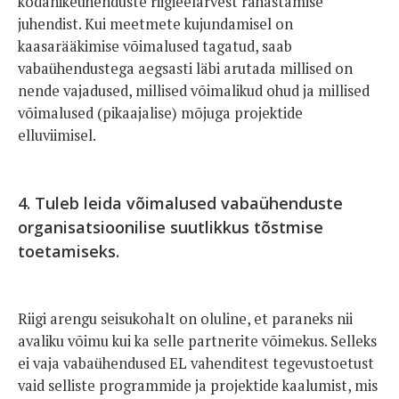
kodanikeühenduste riigieelarvest rahastamise
juhendist. Kui meetmete kujundamisel on
kaasarääkimise võimalused tagatud, saab
vabaühendustega aegsasti läbi arutada millised on
nende vajadused, millised võimalikud ohud ja millised
võimalused (pikaajalise) mõjuga projektide
elluviimisel.
4. Tuleb leida võimalused vabaühenduste
organisatsioonilise suutlikkus tõstmise
toetamiseks.
Riigi arengu seisukohalt on oluline, et paraneks nii
avaliku võimu kui ka selle partnerite võimekus. Selleks
ei vaja vabaühendused EL vahenditest tegevustoetust
vaid selliste programmide ja projektide kaalumist, mis