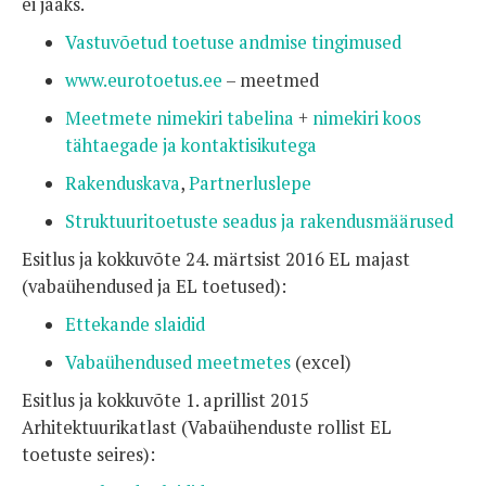
ei jääks.
Vastuvõetud toetuse andmise tingimused
www.eurotoetus.ee
– meetmed
Meetmete nimekiri tabelina
+
nimekiri koos
tähtaegade ja kontaktisikutega
Rakenduskava
,
Partnerluslepe
Struktuuritoetuste seadus ja rakendusmäärused
Esitlus ja kokkuvõte 24. märtsist 2016 EL majast
(vabaühendused ja EL toetused):
Ettekande slaidid
Vabaühendused meetmetes
(excel)
Esitlus ja kokkuvõte 1. aprillist 2015
Arhitektuurikatlast (Vabaühenduste rollist EL
toetuste seires):