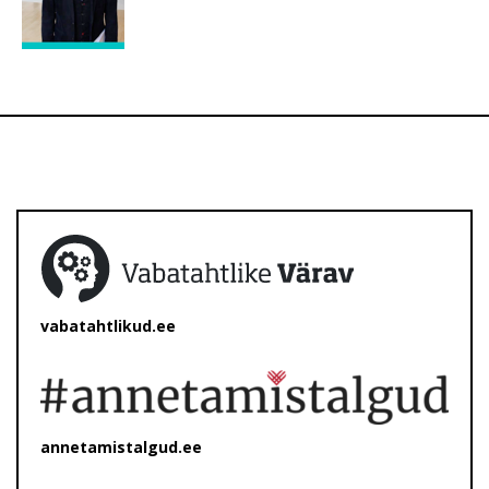
vabatahtlikud.ee
annetamistalgud.ee