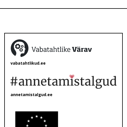
vabatahtlikud.ee
annetamistalgud.ee