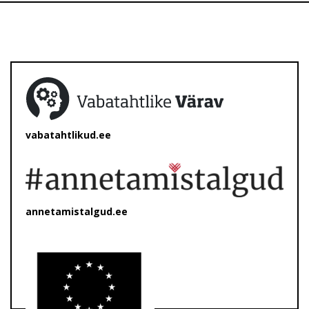
vabatahtlikud.ee
annetamistalgud.ee