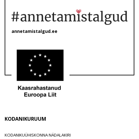
annetamistalgud.ee
KODANIKURUUM
KODANIKUÜHISKONNA NÄDALAKIRI