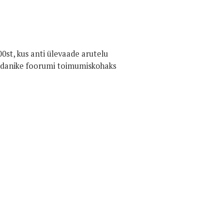
00st, kus anti ülevaade arutelu
 Kodanike foorumi toimumiskohaks