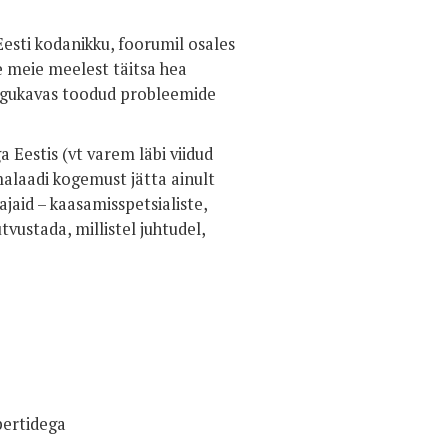
esti kodanikku, foorumil osales
e meie meelest täitsa hea
ngukavas toodud probleemide
Eestis (vt varem läbi viidud
malaadi kogemust jätta ainult
jaid – kaasamisspetsialiste,
vustada, millistel juhtudel,
 ekspertidega