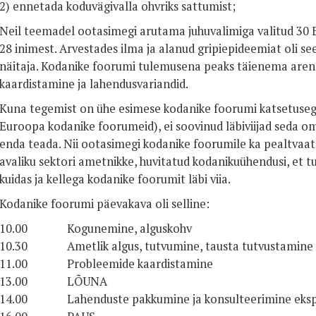
2) ennetada koduvägivalla ohvriks sattumist;
Neil teemadel ootasimegi arutama juhuvalimiga valitud 30 E
28 inimest. Arvestades ilma ja alanud gripiepideemiat oli se
näitaja. Kodanike foorumi tulemusena peaks täienema are
kaardistamine ja lahendusvariandid.
Kuna tegemist on ühe esimese kodanike foorumi katsetusega 
Euroopa kodanike foorumeid), ei soovinud läbiviijad seda o
enda teada. Nii ootasimegi kodanike foorumile ka pealtvaata
avaliku sektori ametnikke, huvitatud kodanikuühendusi, et tut
kuidas ja kellega kodanike foorumit läbi viia.
Kodanike foorumi päevakava oli selline:
10.00 Kogunemine, alguskohv
10.30 Ametlik algus, tutvumine, tausta tutvustamine
11.00 Probleemide kaardistamine
13.00 LÕUNA
14.00 Lahenduste pakkumine ja konsulteerimine