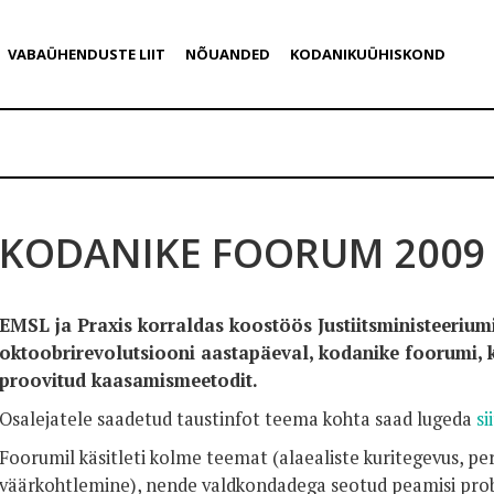
VABAÜHENDUSTE LIIT
NÕUANDED
KODANIKUÜHISKOND
KODANIKE FOORUM 2009
EMSL ja Praxis korraldas koostöös Justiitsministeerium
oktoobrirevolutsiooni aastapäeval, kodanike foorumi, k
proovitud kaasamismeetodit.
Osalejatele saadetud taustinfot teema kohta saad lugeda
si
Foorumil käsitleti kolme teemat (alaealiste kuritegevus, per
väärkohtlemine), nende valdkondadega seotud peamisi probl