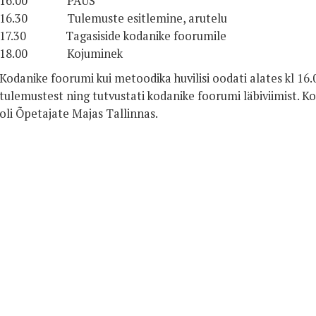
16.00 PAUS
16.30 Tulemuste esitlemine, arutelu
17.30 Tagasiside kodanike foorumile
18.00 Kojuminek
Kodanike foorumi kui metoodika huvilisi oodati alates kl 16.
tulemustest ning tutvustati kodanike foorumi läbiviimist.
oli Õpetajate Majas Tallinnas.