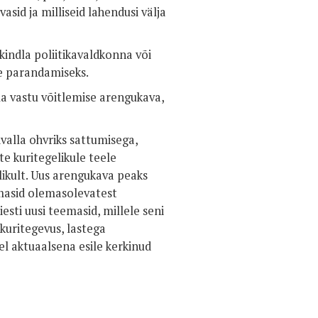
sid ja milliseid lahendusi välja
indla poliitikavaldkonna või
te parandamiseks.
la vastu võitlemise arengukava,
valla ohvriks sattumisega,
e kuritegelikule teele
ikult. Uus arengukava peaks
asid olemasolevatest
esti uusi teemasid, millele seni
kuritegevus, lastega
tel aktuaalsena esile kerkinud