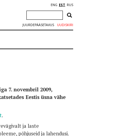
ENG
EST
RUS
JUURDEPÄÄSETAVUS
UUDISKIRI
iga 7. novembril 2009,
atsetades Eestis üsna vähe
it
.
evägivalt ja laste
eeme, põhjuseid ja lahendusi.