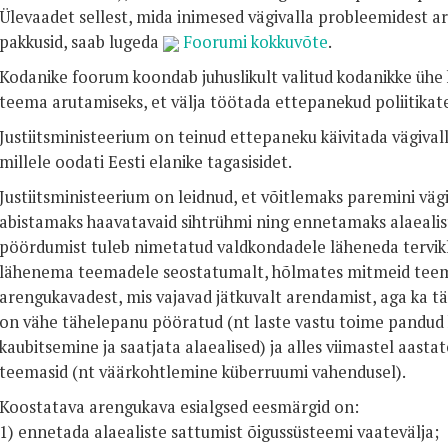
Ülevaadet sellest, mida inimesed vägivalla probleemidest arva
pakkusid, saab lugeda
Foorumi kokkuvõte
.
Kodanike foorum koondab juhuslikult valitud kodanikke ühe k
teema arutamiseks, et välja töötada ettepanekud poliitika
Justiitsministeerium on teinud ettepaneku käivitada vägival
millele oodati Eesti elanike tagasisidet.
Justiitsministeerium on leidnud, et võitlemaks paremini vägi
abistamaks haavatavaid sihtrühmi ning ennetamaks alaealist
pöördumist tuleb nimetatud valdkondadele läheneda tervikl
lähenema teemadele seostatumalt, hõlmates mitmeid teem
arengukavadest, mis vajavad jätkuvalt arendamist, aga ka täi
on vähe tähelepanu pööratud (nt laste vastu toime pandud 
kaubitsemine ja saatjata alaealised) ja alles viimastel aasta
teemasid (nt väärkohtlemine küberruumi vahendusel).
Koostatava arengukava esialgsed eesmärgid on:
1) ennetada alaealiste sattumist õigussüsteemi vaatevälja;