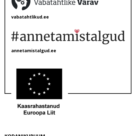
vabatahtlikud.ee
annetamistalgud.ee